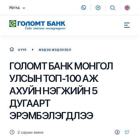
Иргэд
НҮҮР
МЭДЭЭ МЭДЭЭЛЭЛ
ГОЛОМТ БАНК МОНГОЛ
УЛСЫН ТОП-100 АЖ
АХУЙН НЭГЖИЙН 5
ДУГААРТ
ЭРЭМБЭЛЭГДЛЭЭ
2 сарын өмнө