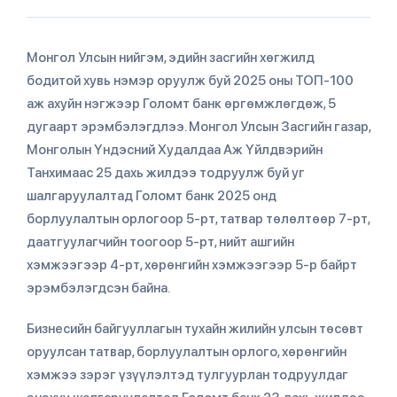
Монгол Улсын нийгэм, эдийн засгийн хөгжилд
бодитой хувь нэмэр оруулж буй 2025 оны ТОП-100
аж ахуйн нэгжээр Голомт банк өргөмжлөгдөж, 5
дугаарт эрэмбэлэгдлээ. Монгол Улсын Засгийн газар,
Монголын Үндэсний Худалдаа Аж Үйлдвэрийн
Танхимаас 25 дахь жилдээ тодруулж буй уг
шалгаруулалтад Голомт банк 2025 онд
борлуулалтын орлогоор 5-рт, татвар төлөлтөөр 7-рт,
даатгуулагчийн тоогоор 5-рт, нийт ашгийн
хэмжээгээр 4-рт, хөрөнгийн хэмжээгээр 5-р байрт
эрэмбэлэгдсэн байна.
Бизнесийн байгууллагын тухайн жилийн улсын төсөвт
оруулсан татвар, борлуулалтын орлого, хөрөнгийн
хэмжээ зэрэг үзүүлэлтэд тулгуурлан тодруулдаг