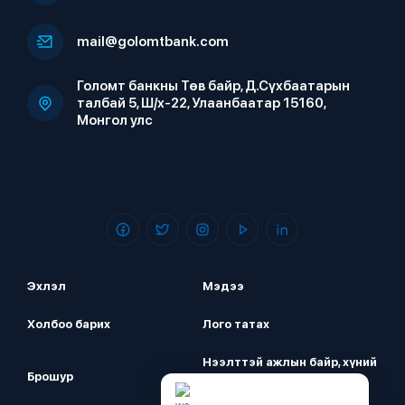
mail@golomtbank.com
Голомт банкны Төв байр, Д.Сүхбаатарын
талбай 5, Ш/х-22, Улаанбаатар 15160,
Монгол улс
Эхлэл
Мэдээ
Холбоо барих
Лого татах
Нээлттэй ажлын байр, хүний
Брошур
нөөц