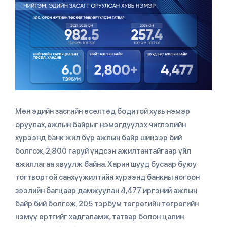
Мөн эдийн засгийн өсөлтөд бодитой хувь нэмэр
оруулах, ажлын байрыг нэмэгдүүлэх чиглэлийн
хүрээнд банк жил бүр ажлын байр шинээр бий
болгож, 2,800 гаруй үндсэн ажилтантайгаар үйл
ажиллагаа явуулж байна. Харин шууд бусаар буюу
тогтвортой санхүүжилтийн хүрээнд банкны ногоон
зээлийн багцаар дамжуулан 4,477 иргэний ажлын
байр бий болгож, 205 тэрбум төгрөгийн төгрөгийн
нэмүү өртгийг хадгаламж, татвар болон цалин