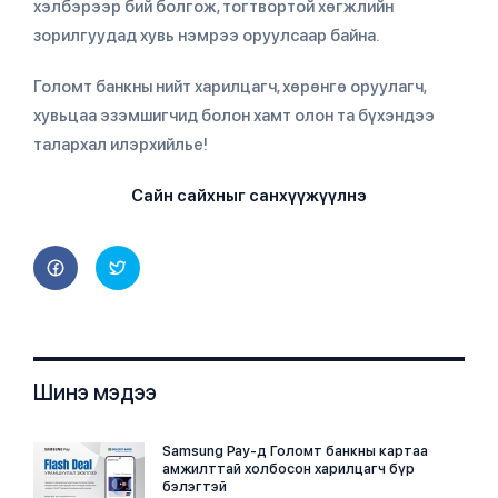
хэлбэрээр бий болгож, тогтвортой хөгжлийн
зорилгуудад хувь нэмрээ оруулсаар байна.
Голомт банкны нийт харилцагч, хөрөнгө оруулагч,
хувьцаа эзэмшигчид болон хамт олон та бүхэндээ
талархал илэрхийлье!
Сайн сайхныг санхүүжүүлнэ
Шинэ мэдээ
Samsung Pay-д Голомт банкны картаа
амжилттай холбосон харилцагч бүр
бэлэгтэй