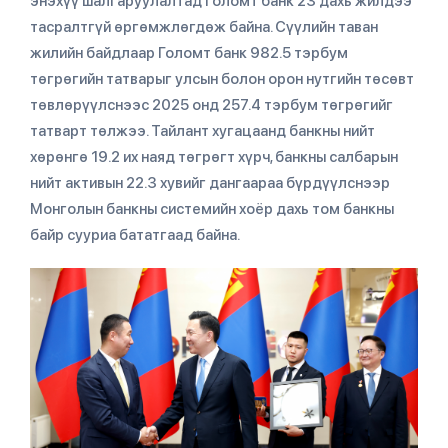
энэхүү шалгаруулалтад Голомт банк 23 дахь жилдээ
тасралтгүй өргөмжлөгдөж байна. Сүүлийн таван
жилийн байдлаар Голомт банк 982.5 тэрбум
төгрөгийн татварыг улсын болон орон нутгийн төсөвт
төвлөрүүлснээс 2025 онд 257.4 тэрбум төгрөгийг
татварт төлжээ. Тайлант хугацаанд банкны нийт
хөрөнгө 19.2 их наяд төгрөгт хүрч, банкны салбарын
нийт активын 22.3 хувийг дангаараа бүрдүүлснээр
Монголын банкны системийн хоёр дахь том банкны
байр сууриа бататгаад байна.