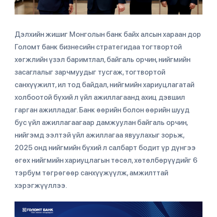
Дэлхийн жишиг Монголын банк байх алсын хараан дор
Голомт банк бизнесийн стратегидаа тогтвортой
хөгжлийн үзэл баримтлал, байгаль орчин, нийгмийн
засаглалыг зарчмуудыг тусгаж, тогтвортой
санхүүжилт, ил тод байдал, нийгмийн хариуцлагатай
холбоотой бүхий л үйл ажиллагаанд ахиц дэвшил
гарган ажилладаг. Банк өөрийн болон өөрийн шууд
бус үйл ажиллагаагаар дамжуулан байгаль орчин,
нийгэмд ээлтэй үйл ажиллагаа явуулахыг зорьж,
2025 онд нийгмийн бүхий л салбарт бодит үр дүнгээ
өгөх нийгмийн хариуцлагын төсөл, хөтөлбөрүүдийг 6
тэрбум төгрөгөөр санхүүжүүлж, амжилттай
хэрэгжүүллээ.