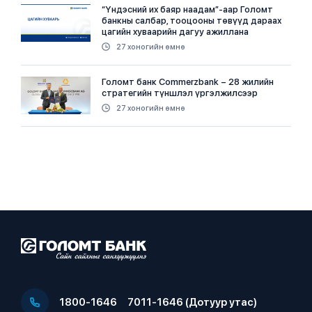
“Үндэсний их баяр наадам”-аар Голомт
банкны салбар, тооцооны төвүүд дараах
цагийн хуваарийн дагуу ажиллана
27 хоногийн өмнө
Голомт банк Commerzbank – 28 жилийн
стратегийн түншлэл үргэлжилсээр
27 хоногийн өмнө
1800-1646
7011-1646 (Дотуур утас)