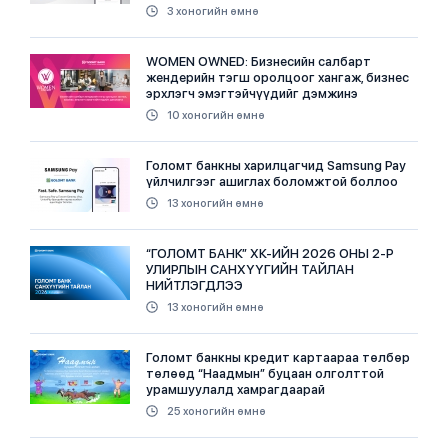
3 хоногийн өмнө
WOMEN OWNED: Бизнесийн салбарт
жендерийн тэгш оролцоог хангаж, бизнес
эрхлэгч эмэгтэйчүүдийг дэмжинэ
10 хоногийн өмнө
Голомт банкны харилцагчид Samsung Pay
үйлчилгээг ашиглах боломжтой боллоо
13 хоногийн өмнө
“ГОЛОМТ БАНК” ХК-ИЙН 2026 ОНЫ 2-Р
УЛИРЛЫН САНХҮҮГИЙН ТАЙЛАН
НИЙТЛЭГДЛЭЭ
13 хоногийн өмнө
Голомт банкны кредит картаараа төлбөр
төлөөд “Наадмын” буцаан олголттой
урамшуулалд хамрагдаарай
25 хоногийн өмнө