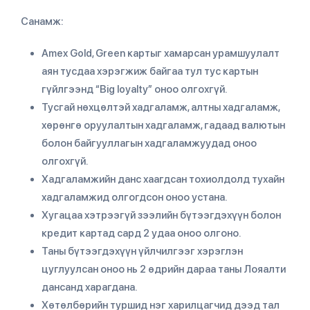
Санамж:
Amex Gold, Green картыг хамарсан урамшуулалт
аян тусдаа хэрэгжиж байгаа тул тус картын
гүйлгээнд “Big loyalty” оноо олгохгүй.
Тусгай нөхцөлтэй хадгаламж, алтны хадгаламж,
хөрөнгө оруулалтын хадгаламж, гадаад валютын
болон байгууллагын хадгаламжуудад оноо
олгохгүй.
Хадгаламжийн данс хаагдсан тохиолдолд тухайн
хадгаламжид олгогдсон оноо устана.
Хугацаа хэтрээгүй зээлийн бүтээгдэхүүн болон
кредит картад сард 2 удаа оноо олгоно.
Таны бүтээгдэхүүн үйлчилгээг хэрэглэн
цуглуулсан оноо нь 2 өдрийн дараа таны Лояалти
дансанд харагдана.
Хөтөлбөрийн туршид нэг харилцагчид дээд тал