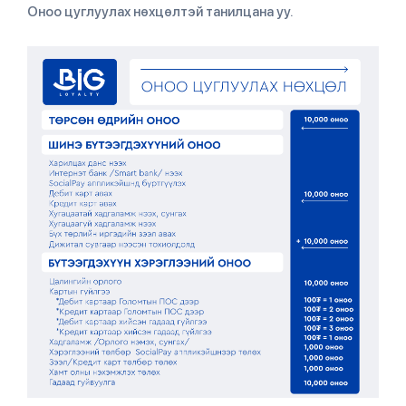
Оноо цуглуулах нөхцөлтэй танилцана уу.