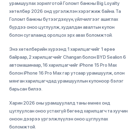
урамшуулах зорилготой Голомт банкны Big Loyalty
хөтөлбөр 2026 онд үргэлжлэн хэрэгжиж байна. Та
Голомт банкны бүтээгдэхүүн, үйлчилгээг ашиглах
бүрдээ оноо цуглуулж, худалдан авалтын купон
болон сугалаанд оролцох эрх авах боломжтой.
Энэ хөтөлбөрийн хүрээнд 1 харилцагчийг 1 өрөө
байраар, 2 харилцагчийг Changan болон BYD Sealion 6
автомашинаар, 16 харилцагчийг iPhone 15 Pro Max
болон iPhone 16 Pro Max гар утсаар урамшуулж, олон
мянган харилцагчдад урамшууллын купоноор бэлэг
барьсан билээ.
Харин 2026 оны урамшуулалд таны өмнөх онд
цуглуулсан оноо устахгүй бөгөөд харилцагч та хуучин
оноон дээрээ үргэлжлүүлэн оноо цуглуулах
боломжтой.