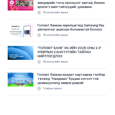
жендерийн тэгш оролцоог хангаж, бизнес
эрхлэгч эмэгтэйчүүдийг дэмжинэ
16 хоногийн өмнө
Голомт банкны харилцагчид Samsung Pay
үйлчилгээг ашиглах боломжтой боллоо
18 хоногийн өмнө
“ГОЛОМТ БАНК” ХК-ИЙН 2026 ОНЫ 2-Р
УЛИРЛЫН САНХҮҮГИЙН ТАЙЛАН
НИЙТЛЭГДЛЭЭ
19 хоногийн өмнө
Голомт банкны кредит картаараа төлбөр
төлөөд “Наадмын” буцаан олголттой
урамшуулалд хамрагдаарай
1 сарын өмнө