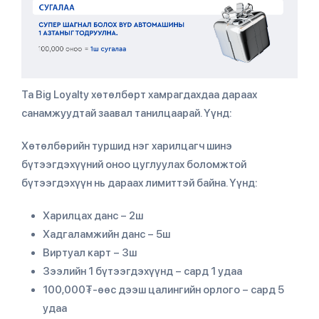
Та Big Loyalty хөтөлбөрт хамрагдахдаа дараах
санамжуудтай заавал танилцаарай. Үүнд:
Хөтөлбөрийн туршид нэг харилцагч шинэ
бүтээгдэхүүний оноо цуглуулах боломжтой
бүтээгдэхүүн нь дараах лимиттэй байна. Үүнд:
Харилцах данс – 2ш
Хадгаламжийн данс – 5ш
Виртуал карт – 3ш
Зээлийн 1 бүтээгдэхүүнд – сард 1 удаа
100,000₮-өөс дээш цалингийн орлого – сард 5
удаа