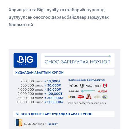
Харилцагч та Big Loyalty хөтөлбөрийн хүрээнд
цуглуулсан оноогоо дараах байдлаар зарцуулах
боломжтой.