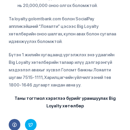
нь 20,000,000 оноо олгох боломжтой.
Та loyalty.golomtbank.com болон SocialPay
аппликэйшний “Лояалти” цэсээс Big Loyalty
хөтөлбөрийн оноо шалгах, купон авах болон сугалаа
идэвхжүүлэх боломжтой.
Бүтэн 1 жилийн хугацаанд үргэлжлэх энэ удаагийн
Big Loyalty хөтөлбөрийн талаар илүү дэлгэрэнгүй
мэдээлэл авахыг хүсвэл Голомт банкны Лояалти
шугам 7515-1111, Харилцагчийн үйлчилгээний төв
1800-1646 дугаарт хандан авна уу.
Таны тогтмол хэрэглээ бүрийг урамшуулах Big
Loyalty хөтөлбөр