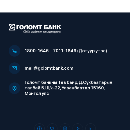
1800-1646
7011-1646 (Дотуур утас)
mail@golomtbank.com
Голомт банкны Төв байр, Д.Сүхбаатарын
талбай 5, Ш/х-22, Улаанбаатар 15160,
Монгол улс