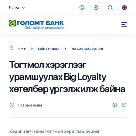
Иргэд
НҮҮР
БАЙГУУЛЛАГА
МЭДЭЭ МЭДЭЭЛЭЛ
Тогтмол хэрэглээг
урамшуулах Big Loyalty
хөтөлбөр үргэлжилж байна
7 сарын өмнө
Харилцагч таны тогтмол хэрэглээ бүрийг