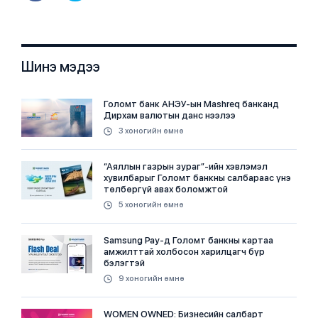
Шинэ мэдээ
Голомт банк АНЭУ-ын Mashreq банканд
Дирхам валютын данс нээлээ
3 хоногийн өмнө
“Аяллын газрын зураг”-ийн хэвлэмэл
хувилбарыг Голомт банкны салбараас үнэ
төлбөргүй авах боломжтой
5 хоногийн өмнө
Samsung Pay-д Голомт банкны картаа
амжилттай холбосон харилцагч бүр
бэлэгтэй
9 хоногийн өмнө
WOMEN OWNED: Бизнесийн салбарт