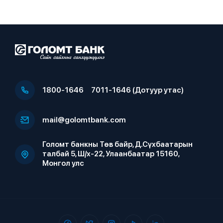
1800-1646
7011-1646 (Дотуур утас)
mail@golomtbank.com
Голомт банкны Төв байр, Д.Сүхбаатарын
талбай 5, Ш/х-22, Улаанбаатар 15160,
Монгол улс