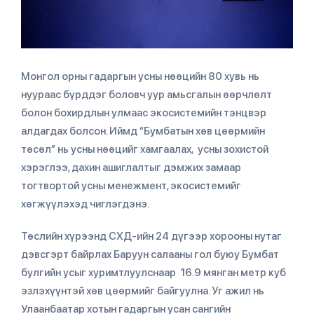
Монгол орны гадаргын усны нөөцийн 80 хувь нь
нуураас бүрддэг боловч уур амьсгалын өөрчлөлт
болон бохирдлын улмаас экосистемийн тэнцвэр
алдагдах болсон. Иймд “Бумбатын хөв цөөрмийн
төсөл” нь усны нөөцийг хамгаалах, усны зохистой
хэрэглээ, дахин ашиглалтыг дэмжих замаар
тогтвортой усны менежмент, экосистемийг
хөгжүүлэхэд чиглэгдэнэ.
Төслийн хүрээнд СХД-ийн 24 дүгээр хорооны нутаг
дэвсгэрт байрлах Баруун салааны гол буюу Бумбат
булгийн усыг хуримтлуулснаар 16.9 мянган метр куб
эзлэхүүнтэй хөв цөөрмийг байгуулна. Уг ажил нь
Улаанбаатар хотын гадаргын усан сангийн