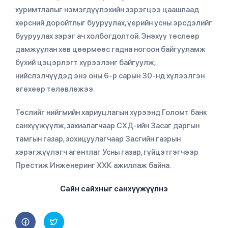
хуримтлалыг нэмэгдүүлэхийн зэрэгцээ цаашлаад
хөрсний доройтлыг бууруулах, үерийн усны эрсдэлийг
бууруулах зэрэг ач холбогдолтой. Энэхүү төслөөр
дамжуулан хөв цөөрмөөс гадна ногоон байгууламж
бүхий цэцэрлэгт хүрээлэнг байгуулж,
нийслэлчүүдэд энэ оны 6-р сарын 30-нд хүлээлгэн
өгөхөөр төлөвлөжээ.
Төслийг нийгмийн хариуцлагын хүрээнд Голомт банк
санхүүжүүлж, захиалагчаар СХД-ийн Засаг даргын
тамгын газар, зохицуулагчаар Засгийн газрын
хэрэгжүүлэгч агентлаг Усны газар, гүйцэтгэгчээр
Престиж Инженеринг ХХК ажиллаж байна.
Сайн сайхныг санхүүжүүлнэ