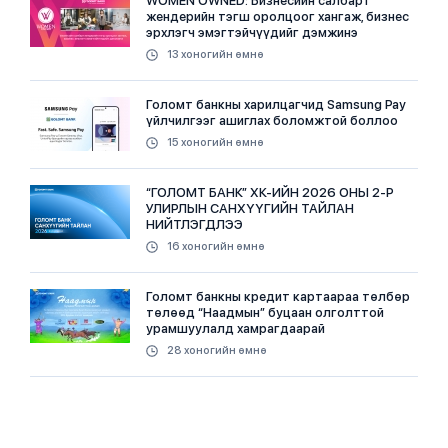
WOMEN OWNED: Бизнесийн салбарт
жендерийн тэгш оролцоог хангаж, бизнес
эрхлэгч эмэгтэйчүүдийг дэмжинэ
13 хоногийн өмнө
Голомт банкны харилцагчид Samsung Pay
үйлчилгээг ашиглах боломжтой боллоо
15 хоногийн өмнө
“ГОЛОМТ БАНК” ХК-ИЙН 2026 ОНЫ 2-Р
УЛИРЛЫН САНХҮҮГИЙН ТАЙЛАН
НИЙТЛЭГДЛЭЭ
16 хоногийн өмнө
Голомт банкны кредит картаараа төлбөр
төлөөд “Наадмын” буцаан олголттой
урамшуулалд хамрагдаарай
28 хоногийн өмнө