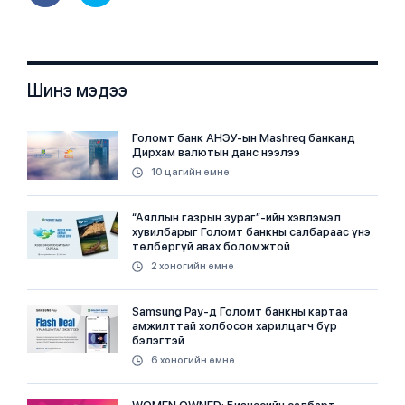
Шинэ мэдээ
Голомт банк АНЭУ-ын Mashreq банканд
Дирхам валютын данс нээлээ
10 цагийн өмнө
“Аяллын газрын зураг”-ийн хэвлэмэл
хувилбарыг Голомт банкны салбараас үнэ
төлбөргүй авах боломжтой
2 хоногийн өмнө
Samsung Pay-д Голомт банкны картаа
амжилттай холбосон харилцагч бүр
бэлэгтэй
6 хоногийн өмнө