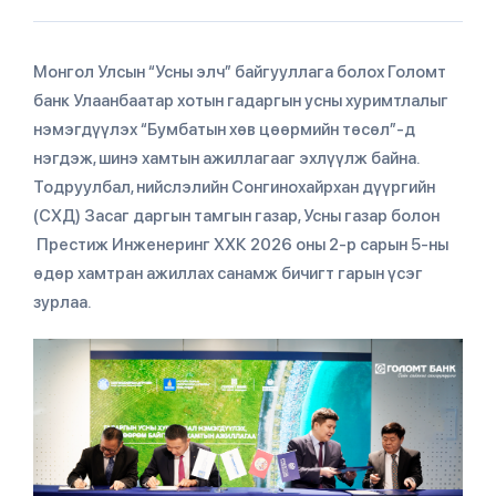
Монгол Улсын “Усны элч” байгууллага болох Голомт
банк Улаанбаатар хотын гадаргын усны хуримтлалыг
нэмэгдүүлэх “Бумбатын хөв цөөрмийн төсөл”-д
нэгдэж, шинэ хамтын ажиллагааг эхлүүлж байна.
Тодруулбал, нийслэлийн Сонгинохайрхан дүүргийн
(СХД) Засаг даргын тамгын газар, Усны газар болон
Престиж Инженеринг ХХК 2026 оны 2-р сарын 5-ны
өдөр хамтран ажиллах санамж бичигт гарын үсэг
зурлаа.