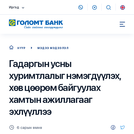
Иргэд
НҮҮР
МЭДЭЭ МЭДЭЭЛЭЛ
Гадаргын усны
хуримтлалыг нэмэгдүүлэх,
хөв цөөрөм байгуулах
хамтын ажиллагааг
эхлүүллээ
6 сарын өмнө