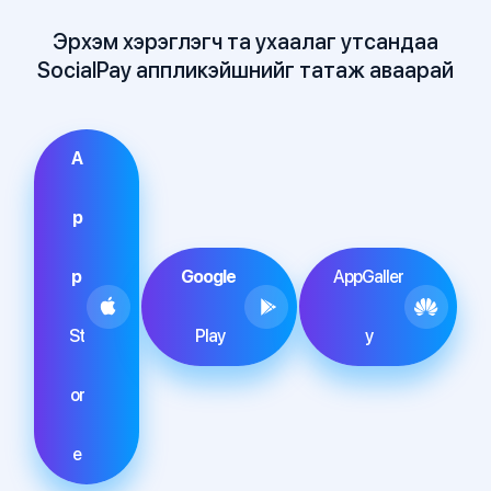
Эрхэм хэрэглэгч та ухаалаг утсандаа
SocialPay аппликэйшнийг татаж аваарай
A
p
p
Google
AppGaller
St
Play
y
or
e