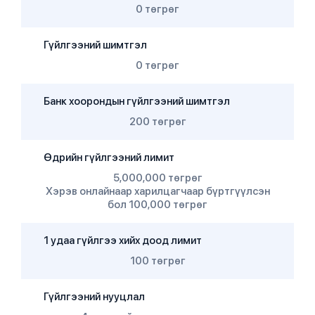
0 төгрөг
Гүйлгээний шимтгэл
0 төгрөг
Банк хоорондын гүйлгээний шимтгэл
200 төгрөг
Өдрийн гүйлгээний лимит
5,000,000 төгрөг
Хэрэв онлайнаар харилцагчаар бүртгүүлсэн
бол 100,000 төгрөг
1 удаа гүйлгээ хийх доод лимит
100 төгрөг
Гүйлгээний нууцлал