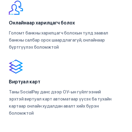
Онлайнаар харилцагч болох
Голомт банкны харилцагч болохын тулд заавал
банкны салбар орох шаардлагагүй, онлайнаар
бүртгүүлэх боломжтой
Виртуал карт
Таны SocialPay данс дээр ОУ-ын гүйлгээний
эрхтэй виртуал карт автоматаар үүсэх ба тухайн
картаар онлайн худалдан авалт хийх бүрэн
боломжтой