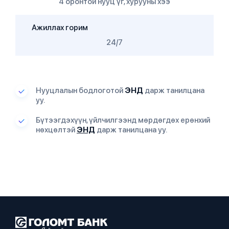
4 оронтой нууц үг, хурууны хээ
Ажиллах горим
24/7
Нууцлалын бодлоготой
ЭНД
дарж танилцана
уу.
Бүтээгдэхүүн, үйлчилгээнд мөрдөгдөх ерөнхий
нөхцөлтэй
ЭНД
дарж танилцана уу.