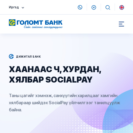
Иргэд
ДИЖИТАЛ БАНК
ХААНААС Ч, ХУРДАН,
ХЯЛБАР SOCIALPAY
Таны цагийг хэмнэж, санхүүгийн харилцааг хамгийн
хялбараар шийдэх SocialPay үйлчилгээг танилцуулж
байна.