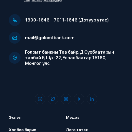
1800-1646
7011-1646 (Дотуур утас)
mail@golomtbank.com
Голомт банкны Төв байр, Д.Сүхбаатарын
талбай 5, Ш/х-22, Улаанбаатар 15160,
Монгол улс
Эхлэл
Мэдээ
Холбоо барих
Лого татах