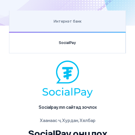
Интернэт банк
SocialPay
Socialpay.mn сайтад зочлох
Хаанаас ч, Хурдан, Хялбар
SocialPay онцлох