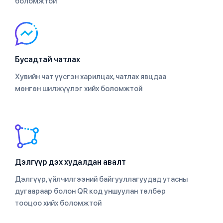
боломжтой
Бусадтай чатлах
Хувийн чат үүсгэн харилцах, чатлах явцдаа
мөнгөн шилжүүлэг хийх боломжтой
Дэлгүүр дэх худалдан авалт
Дэлгүүр, үйлчилгээний байгууллагуудад утасны
дугаараар болон QR код уншуулан төлбөр
тооцоо хийх боломжтой