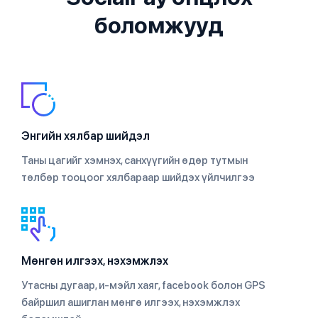
боломжууд
Энгийн хялбар шийдэл
Таны цагийг хэмнэх, санхүүгийн өдөр тутмын
төлбөр тооцоог хялбараар шийдэх үйлчилгээ
Мөнгөн илгээх, нэхэмжлэх
Утасны дугаар, и-мэйл хаяг, facebook болон GPS
байршил ашиглан мөнгө илгээх, нэхэмжлэх