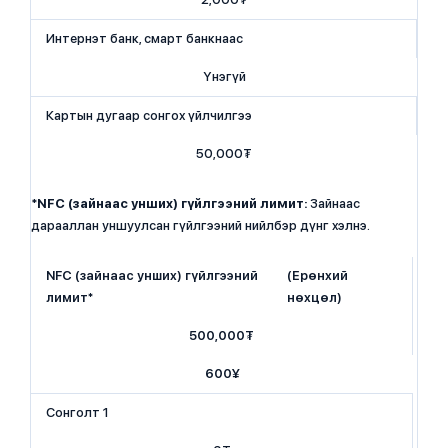
Интернэт банк, смарт банкнаас
Үнэгүй
Картын дугаар сонгох үйлчилгээ
50,000₮
*
NFC (зайнаас унших) гүйлгээний лимит:
Зайнаас
дарааллан уншуулсан гүйлгээний нийлбэр дүнг хэлнэ.
​NFC (зайнаас унших) гүйлгээний
(Ерөнхий
лимит*
нөхцөл)
​500,000₮
​​600¥
​Сонголт 1