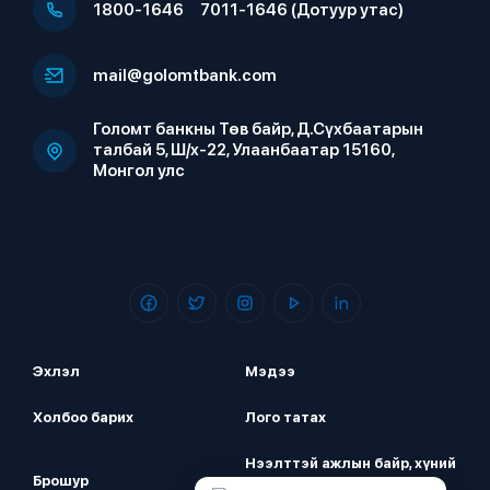
1800-1646
7011-1646 (Дотуур утас)
mail@golomtbank.com
Голомт банкны Төв байр, Д.Сүхбаатарын
талбай 5, Ш/х-22, Улаанбаатар 15160,
Монгол улс
Эхлэл
Мэдээ
Холбоо барих
Лого татах
Нээлттэй ажлын байр, хүний
Брошур
нөөц