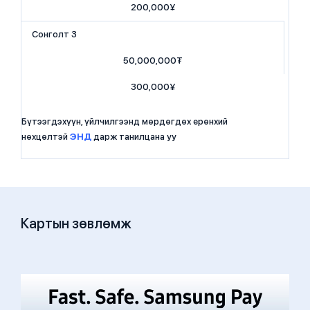
200,000¥
​​​Сонголт 3
​50,000,000₮
​300,000¥
Бүтээгдэхүүн, үйлчилгээнд мөрдөгдөх ерөнхий
нөхцөлтэй
ЭНД
дарж танилцана уу
Картын зөвлөмж