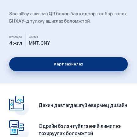
SocialPay ашиглан QR болон бар кодоор төлбөр төлөх,
БНХАУ-д түлхүү ашиглах боломжтой.
ХУГАЦАА
ВАЛЮТ
4 жил
MNT, CNY
Карт захиалах
Дахин давтагдашгүй өвөрмөц дизайн
Өдрийн бэлэн гүйлгээний лимитээ
тохируулах боломжтой