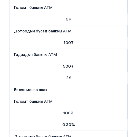
Голомт банкны АТМ
0₮
Дотоодын бусад банкны АТМ
100₮
Гадаадын банкны АТМ
500₮
2¥
Бэлэн мөнгө авах
Голомт банкны АТМ
100₮
0.30%
Дотоодын бусад банкны АТМ