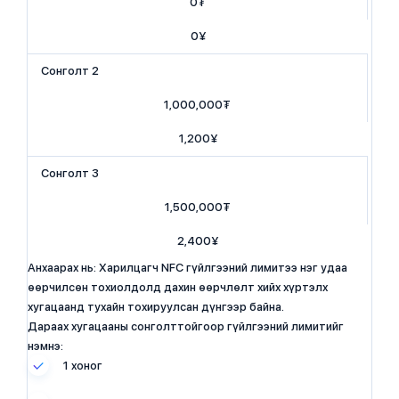
0₮
​0¥
​Сонголт 2
​1,000,000₮
​1,200¥
​Сонголт 3
​1,500,000₮
​2,400¥
Анхаарах нь: Харилцагч NFC гүйлгээний лимитээ нэг удаа
өөрчилсөн тохиолдолд дахин өөрчлөлт хийх хүртэлх
хугацаанд тухайн тохируулсан дүнгээр байна.
Дараах хугацааны сонголттойгоор гүйлгээний лимитийг
нэмнэ:
1 хоног