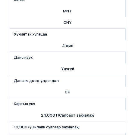
MNT
CNY
Хүчинтэй хугацаа
4 жил
Данс нээх
Үнэгүй
Дансны доод үлдэгдэл
0₮
Картын үнэ
24,000₮/Салбарт захиалах/
19,900₮/Онлайн сувгаар захиалах/