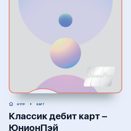
НҮҮР
КАРТ
Классик дебит карт –
ЮнионПэй