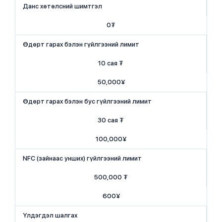
Данс хөтөлсний шимтгэл
0₮
Өдөрт гарах бэлэн гүйлгээний лимит
10 сая ₮
50,000¥
Өдөрт гарах бэлэн бус гүйлгээний лимит
30 сая ₮
100,000¥
NFC (зайнаас унших) гүйлгээний лимит
​500,000 ₮
​600¥
Үлдэгдэл шалгах