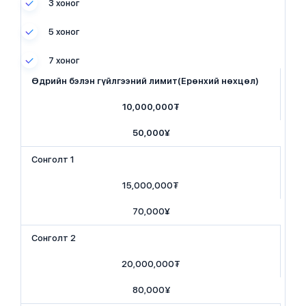
3 хоног
5 хоног
7 хоног
Өдрийн бэлэн гүйлгээний лимит
(Ерөнхий нөхцөл)
10,000,000₮
50,000¥
​Сонголт 1
​15,000,000₮
​70,000
¥
​Сонголт 2
​20,000,000₮
​80,000¥