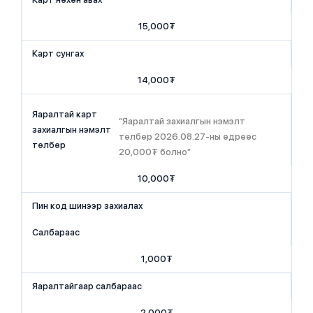
15,000₮
Карт сунгах
14,000₮
Яаралтай карт
“Яаралтай захиалгын нэмэлт
захиалгын нэмэлт
төлбөр 2026.08.27-ны өдрөөс
төлбөр
20,000₮ болно”
10,000₮
Пин код шинээр захиалах
Салбараас
1,000₮
Яаралтайгаар салбараас
2,000₮