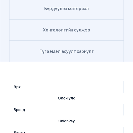
Бүрдүүлэх материал
Хөнгөлөлтийн сүлжээ
Түгээмэл асуулт хариулт
Эрх
Олон улс
Брэнд
UnionPay
Валют