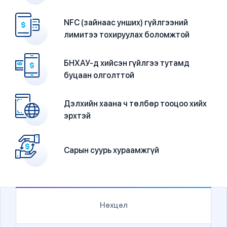
NFC (зайнаас унших) гүйлгээний
лимитээ тохируулах боломжтой
БНХАУ-д хийсэн гүйлгээ тутамд
буцаан олголттой
Дэлхийн хаана ч төлбөр тооцоо хийх
эрхтэй
Сарын суурь хураамжгүй
Нөхцөл