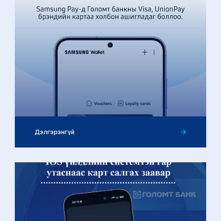
01
Samsung Pay холбох заавар
Дэлгэрэнгүй