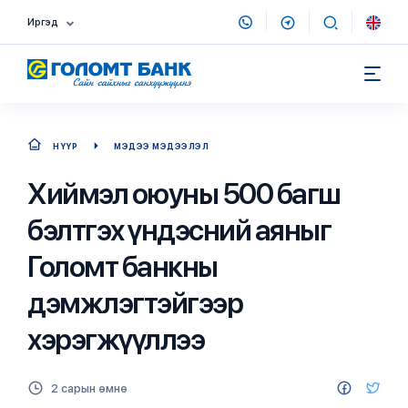
Иргэд
НҮҮР
МЭДЭЭ МЭДЭЭЛЭЛ
Хиймэл оюуны 500 багш
бэлтгэх үндэсний аяныг
Голомт банкны
дэмжлэгтэйгээр
хэрэгжүүллээ
2 сарын өмнө