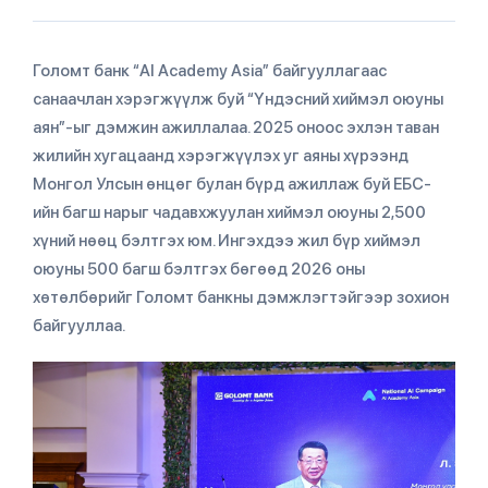
Голомт банк “AI Academy Asia” байгууллагаас
санаачлан хэрэгжүүлж буй “Үндэсний хиймэл оюуны
аян”-ыг дэмжин ажиллалаа. 2025 оноос эхлэн таван
жилийн хугацаанд хэрэгжүүлэх уг аяны хүрээнд
Монгол Улсын өнцөг булан бүрд ажиллаж буй ЕБС-
ийн багш нарыг чадавхжуулан хиймэл оюуны 2,500
хүний нөөц бэлтгэх юм. Ингэхдээ жил бүр хиймэл
оюуны 500 багш бэлтгэх бөгөөд 2026 оны
хөтөлбөрийг Голомт банкны дэмжлэгтэйгээр зохион
байгууллаа.