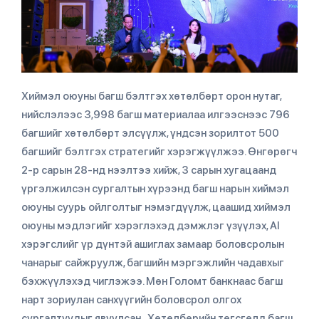
Хиймэл оюуны багш бэлтгэх хөтөлбөрт орон нутаг,
нийслэлээс 3,998 багш материалаа илгээснээс 796
багшийг хөтөлбөрт элсүүлж, үндсэн зорилтот 500
багшийг бэлтгэх стратегийг хэрэгжүүлжээ. Өнгөрөгч
2-р сарын 28-нд нээлтээ хийж, 3 сарын хугацаанд
үргэлжилсэн сургалтын хүрээнд багш нарын хиймэл
оюуны суурь ойлголтыг нэмэгдүүлж, цаашид хиймэл
оюуны мэдлэгийг хэрэглэхэд дэмжлэг үзүүлэх, AI
хэрэгслийг үр дүнтэй ашиглах замаар боловсролын
чанарыг сайжруулж, багшийн мэргэжлийн чадавхыг
бэхжүүлэхэд чиглэжээ. Мөн Голомт банкнаас багш
нарт зориулан санхүүгийн боловсрол олгох
сургалтуудыг явуулсан. Хөтөлбөрийн төгсгөлд багш