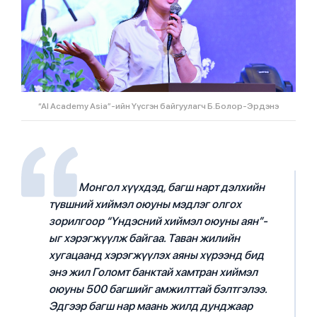
“AI Academy Asia”-ийн Үүсгэн байгуулагч Б.Болор-Эрдэнэ
Монгол хүүхдэд, багш нарт дэлхийн
түвшний хиймэл оюуны мэдлэг олгох
зорилгоор “Үндэсний хиймэл оюуны аян”-
ыг хэрэгжүүлж байгаа. Таван жилийн
хугацаанд хэрэгжүүлэх аяны хүрээнд бид
энэ жил Голомт банктай хамтран хиймэл
оюуны 500 багшийг амжилттай бэлтгэлээ.
Эдгээр багш нар маань жилд дунджаар