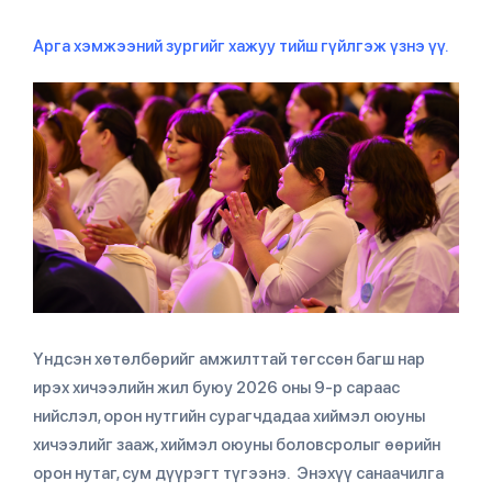
Арга хэмжээний зургийг хажуу тийш гүйлгэж үзнэ үү.
Үндсэн хөтөлбөрийг амжилттай төгссөн багш нар
ирэх хичээлийн жил буюу 2026 оны 9-р сараас
нийслэл, орон нутгийн сурагчдадаа хиймэл оюуны
хичээлийг зааж, хиймэл оюуны боловсролыг өөрийн
орон нутаг, сум дүүрэгт түгээнэ. Энэхүү санаачилга