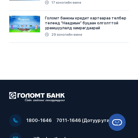
17 хоногийн өмнө
Голомт банкны кредит картаараа төлбөр
төлөөд “Наадмын” буцаан олголттой
урамшуулалд хамрагдаарай
29 хоногийн өмнө
1800-1646
7011-1646 (Дотуур утас)