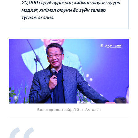
20,000 гаруй сурагчид хиймэл оюуны суурь
мэдлэг, хиймэл оюуны ёс зүйн талаар
түгээж эхэлнэ.
Боловсролын сайд Л.Энх-Амгалан