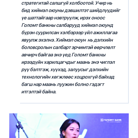
стратегитай салшгүй холбоотой. Учир нь
бид хиймэл оюуны дэвшилтэт шийдлүүдийг
үе шаттайгаар нэвтрүүлж, ирэх оноос
Голомт банкны салбарууд хиймэл оюунд
бүрэн суурилсан хэлбэрээр үйл ажиллагаа
явуулж эхэлнэ. Хиймэл оюун нь дэлхийн
боловсролын салбарт эрчимтэй өөрчлөлт
авчирч байгаа энэ үед Голомт банкны
ирээдүйн харилцагчдыг маань энэ чиглэл
рүү бэлтгэж, хүүхэд, залуусыг дэлхийн
технологийн хөгжлөөс хоцрохгүй байхад
багш нар маань луужин болно гэдэгт
итгэлтэй байна.