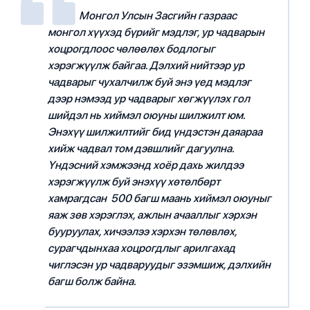
Монгол Улсын Засгийн газраас
монгол хүүхэд бүрийг мэдлэг, ур чадварын
хоцрогдлоос чөлөөлөх бодлогыг
хэрэгжүүлж байгаа. Дэлхий нийтээр ур
чадварыг чухалчилж буй энэ үед мэдлэг
дээр нэмээд ур чадварыг хөгжүүлэх гол
шийдэл нь хиймэл оюуны шилжилт юм.
Энэхүү шилжилтийг бид үндэстэн даяараа
хийж чадвал том дэвшлийг дагуулна.
Үндэсний хэмжээнд хоёр дахь жилдээ
хэрэгжүүлж буй энэхүү хөтөлбөрт
хамрагдсан 500 багш маань хиймэл оюуныг
яаж зөв хэрэглэх, ажлын ачааллыг хэрхэн
бууруулах, хичээлээ хэрхэн төлөвлөх,
сурагчдынхаа хоцрогдлыг арилгахад
чиглэсэн ур чадваруудыг эзэмшиж, дэлхийн
багш болж байна.