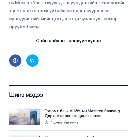
нь Монгол Улсын хүүхэд, залуус дэлхийн технологийн
хөгжлөөс хоцрохгүй байх, мэдлэгт суурилсан
ирээдүйн нийгмийг цогцлооход чухал хувь нэмэр
оруулж байна.
Сайн сайхныг санхүүжүүлнэ
Шинэ мэдээ
Голомт банк АНЭУ-ын Mashreq банканд
Дирхам валютын данс нээлээ
1 хоногийн өмнө