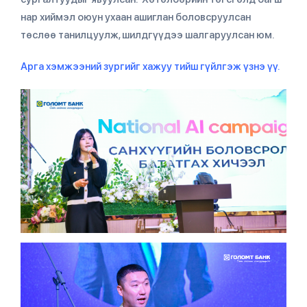
нар хиймэл оюун ухаан ашиглан боловсруулсан
төслөө танилцуулж, шилдгүүдээ шалгаруулсан юм.
Арга хэмжээний зургийг хажуу тийш гүйлгэж үзнэ үү.