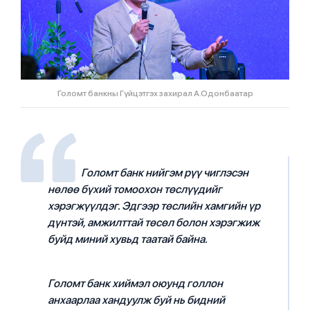
Голомт банкны Гүйцэтгэх захирал А.Одонбаатар
Голомт банк нийгэм рүү чиглэсэн
нөлөө бүхий томоохон төслүүдийг
хэрэгжүүлдэг. Эдгээр төслийн хамгийн үр
дүнтэй, амжилттай төсөл болон хэрэгжиж
буйд миний хувьд таатай байна.
Голомт банк хиймэл оюунд голлон
анхаарлаа хандуулж буй нь бидний