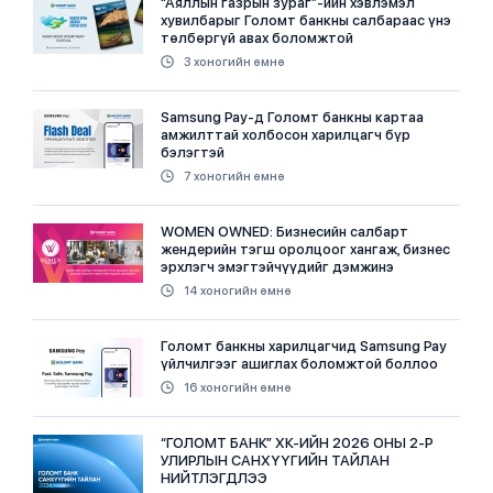
“Аяллын газрын зураг”-ийн хэвлэмэл
хувилбарыг Голомт банкны салбараас үнэ
төлбөргүй авах боломжтой
3 хоногийн өмнө
Samsung Pay-д Голомт банкны картаа
амжилттай холбосон харилцагч бүр
бэлэгтэй
7 хоногийн өмнө
WOMEN OWNED: Бизнесийн салбарт
жендерийн тэгш оролцоог хангаж, бизнес
эрхлэгч эмэгтэйчүүдийг дэмжинэ
14 хоногийн өмнө
Голомт банкны харилцагчид Samsung Pay
үйлчилгээг ашиглах боломжтой боллоо
16 хоногийн өмнө
“ГОЛОМТ БАНК” ХК-ИЙН 2026 ОНЫ 2-Р
УЛИРЛЫН САНХҮҮГИЙН ТАЙЛАН
НИЙТЛЭГДЛЭЭ