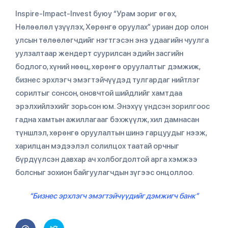
Inspire-Impact-Invest буюу “Урам зориг өгөх,
Нөлөөлөл үзүүлэх, Хөрөнгө оруулах” уриан дор олон
улсын төлөөлөгчдийг нэгтгэсэн энэ удаагийн чуулга
уулзалтаар жендерт суурилсан эдийн засгийн
бодлого, хүний нөөц, хөрөнгө оруулалтыг дэмжиж,
бизнес эрхлэгч эмэгтэйчүүдэд тулгардаг нийтлэг
сорилтыг сонсон, оновчтой шийдлийг хамтдаа
эрэлхийлэхийг зорьсон юм. Энэхүү үндсэн зорилгоос
гадна хамтын ажиллагааг бэхжүүлж, хил дамнасан
түншлэл, хөрөнгө оруулалтын шинэ гарцуудыг нээж,
харилцан мэдээлэл солилцох таатай орчныг
бүрдүүлсэн давхар ач холбогдолтой арга хэмжээ
болсныг зохион байгуулагчдын зүгээс онцоллоо.
“Бизнес эрхлэгч эмэгтэйчүүдийг дэмжигч банк”