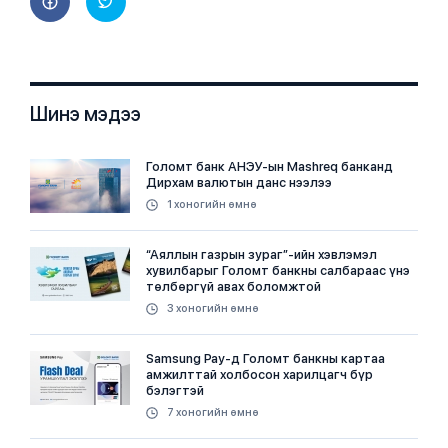
Шинэ мэдээ
Голомт банк АНЭУ-ын Mashreq банканд
Дирхам валютын данс нээлээ
1 хоногийн өмнө
“Аяллын газрын зураг”-ийн хэвлэмэл
хувилбарыг Голомт банкны салбараас үнэ
төлбөргүй авах боломжтой
3 хоногийн өмнө
Samsung Pay-д Голомт банкны картаа
амжилттай холбосон харилцагч бүр
бэлэгтэй
7 хоногийн өмнө