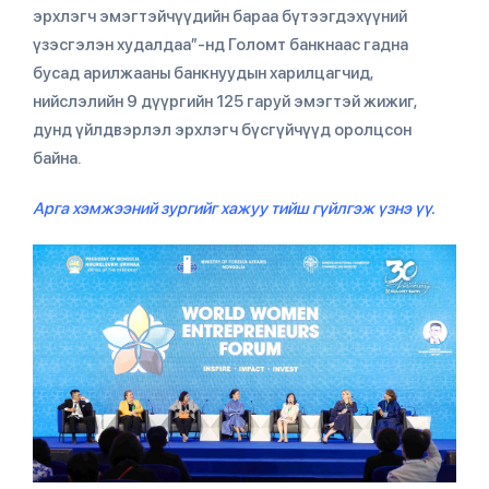
эрхлэгч эмэгтэйчүүдийн бараа бүтээгдэхүүний
үзэсгэлэн худалдаа”-нд Голомт банкнаас гадна
бусад арилжааны банкнуудын харилцагчид,
нийслэлийн 9 дүүргийн 125 гаруй эмэгтэй жижиг,
дунд үйлдвэрлэл эрхлэгч бүсгүйчүүд оролцсон
байна.
Арга хэмжээний зургийг хажуу тийш гүйлгэж үзнэ үү.