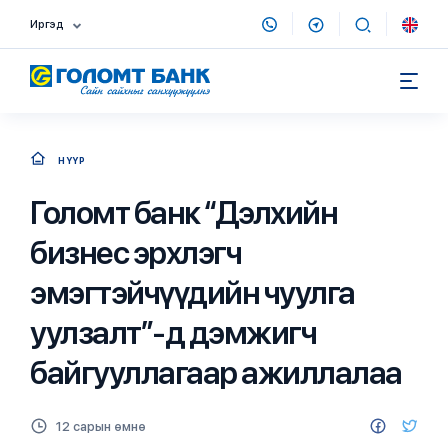
Иргэд
НҮҮР
Голомт банк “Дэлхийн
бизнес эрхлэгч
эмэгтэйчүүдийн чуулга
уулзалт”-д дэмжигч
байгууллагаар ажиллалаа
12 сарын өмнө