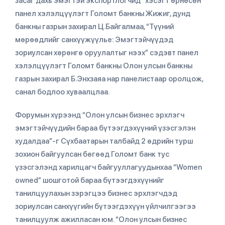
засаг дахь эмэгтэй экспортлогчид” хэсэгт өрнөсөн
панел хэлэлцүүлэгт Голомт банкны Жижиг, дунд
банкны газрын захирал Ц.Байгалмаа, “Түүний
мөрөөдлийг санхүүжүүлье: Эмэгтэйчүүдэд
зориулсан хөрөнгө оруулалтыг нээх” сэдэвт панел
хэлэлцүүлэгт Голомт банкны Олон улсын банкны
газрын захирал Б.Энхзаяа нар панелистаар оролцож,
санал бодлоо хуваалцлаа.
Форумын хүрээнд “Олон улсын бизнес эрхлэгч
эмэгтэйчүүдийн бараа бүтээгдэхүүний үзэсгэлэн
худалдаа”-г Сүхбаатарын талбайд 2 өдрийн турш
зохион байгуулсан бөгөөд Голомт банк тус
үзэсгэлэнд харилцагч байгууллагуудынхаа “Women
owned” шошготой бараа бүтээгдэхүүнийг
танилцуулахын зэрэгцээ бизнес эрхлэгчдэд
зориулсан санхүүгийн бүтээгдэхүүн үйлчилгээгээ
танилцуулж ажилласан юм. “Олон улсын бизнес