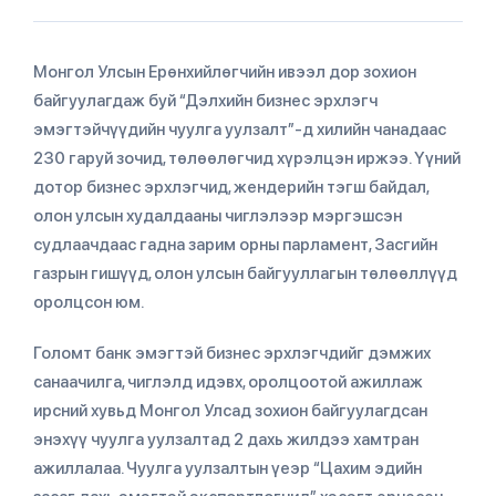
Монгол Улсын Ерөнхийлөгчийн ивээл дор зохион
байгуулагдаж буй “Дэлхийн бизнес эрхлэгч
эмэгтэйчүүдийн чуулга уулзалт”-д хилийн чанадаас
230 гаруй зочид, төлөөлөгчид хүрэлцэн иржээ. Үүний
дотор бизнес эрхлэгчид, жендерийн тэгш байдал,
олон улсын худалдааны чиглэлээр мэргэшсэн
судлаачдаас гадна зарим орны парламент, Засгийн
газрын гишүүд, олон улсын байгууллагын төлөөллүүд
оролцсон юм.
Голомт банк эмэгтэй бизнес эрхлэгчдийг дэмжих
санаачилга, чиглэлд идэвх, оролцоотой ажиллаж
ирсний хувьд Монгол Улсад зохион байгуулагдсан
энэхүү чуулга уулзалтад 2 дахь жилдээ хамтран
ажиллалаа. Чуулга уулзалтын үеэр “Цахим эдийн