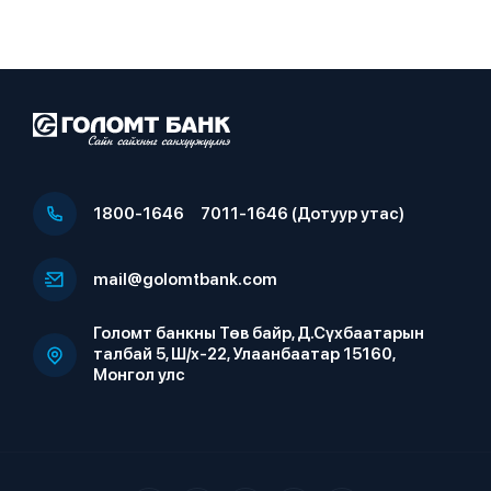
1800-1646
7011-1646 (Дотуур утас)
mail@golomtbank.com
Голомт банкны Төв байр, Д.Сүхбаатарын
талбай 5, Ш/х-22, Улаанбаатар 15160,
Монгол улс