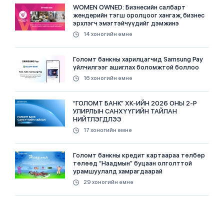
WOMEN OWNED: Бизнесийн салбарт
жендерийн тэгш оролцоог хангаж, бизнес
эрхлэгч эмэгтэйчүүдийг дэмжинэ
14 хоногийн өмнө
Голомт банкны харилцагчид Samsung Pay
үйлчилгээг ашиглах боломжтой боллоо
16 хоногийн өмнө
“ГОЛОМТ БАНК” ХК-ИЙН 2026 ОНЫ 2-Р
УЛИРЛЫН САНХҮҮГИЙН ТАЙЛАН
НИЙТЛЭГДЛЭЭ
17 хоногийн өмнө
Голомт банкны кредит картаараа төлбөр
төлөөд “Наадмын” буцаан олголттой
урамшуулалд хамрагдаарай
29 хоногийн өмнө