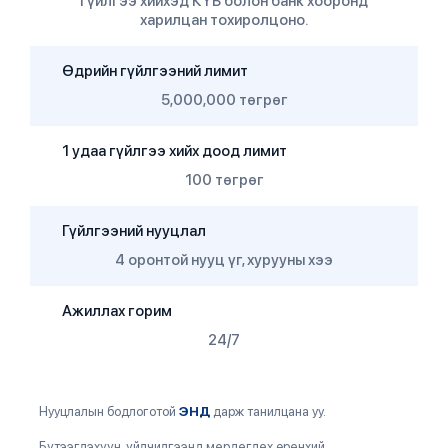
гүйлгээ хийхэд КҮБ болон банк хооронд
харилцан тохиролцоно.
Өдрийн гүйлгээний лимит
5,000,000 төгрөг
1 удаа гүйлгээ хийх доод лимит
100 төгрөг
Гүйлгээний нууцлал
4 оронтой нууц үг, хурууны хээ
Ажиллах горим
24/7
Нууцлалын бодлоготой
ЭНД
дарж танилцана уу.
Бүтээгдэхүүн, үйлчилгээнд мөрдөгдөх ерөнхий