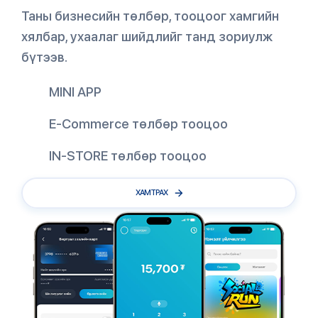
Таны бизнесийн төлбөр, тооцоог хамгийн
хялбар, ухаалаг шийдлийг танд зориулж
бүтээв.
MINI APP
E-Commerce төлбөр тооцоо
IN-STORE төлбөр тооцоо
ХАМТРАХ