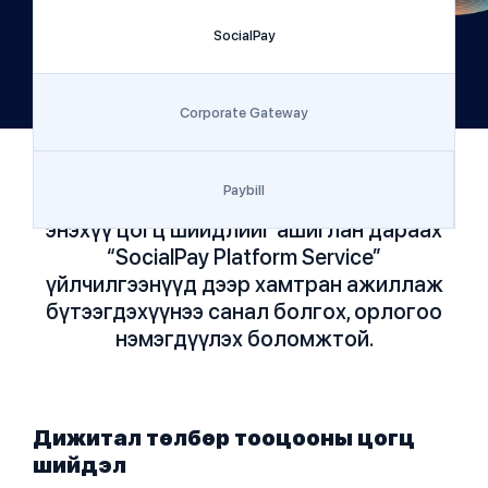
SocialPay
Corporate Gateway
Paybill
Байгууллага нь төлбөр төлөлтийн
энэхүү цогц шийдлийг ашиглан дараах
“SocialPay Platform Service”
үйлчилгээнүүд дээр хамтран ажиллаж
бүтээгдэхүүнээ санал болгох, орлогоо
нэмэгдүүлэх боломжтой.
Дижитал төлбөр тооцооны цогц
шийдэл