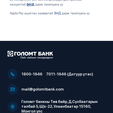
нөхцөлтэй
ЭНД
дарж танилцана уу.
Apple Pay ашиглах заавартай
ЭНД
дарж танилцана уу.
1800-1646
7011-1646 (Дотуур утас)
mail@golomtbank.com
Голомт банкны Төв байр, Д.Сүхбаатарын
талбай 5, Ш/х-22, Улаанбаатар 15160,
Монгол улс