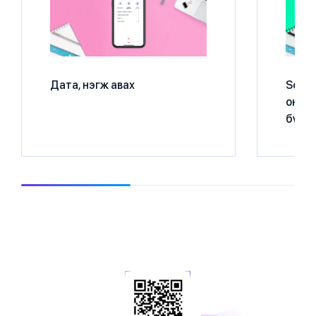
Дата, нэгж авах
Socia
онла
бүртг