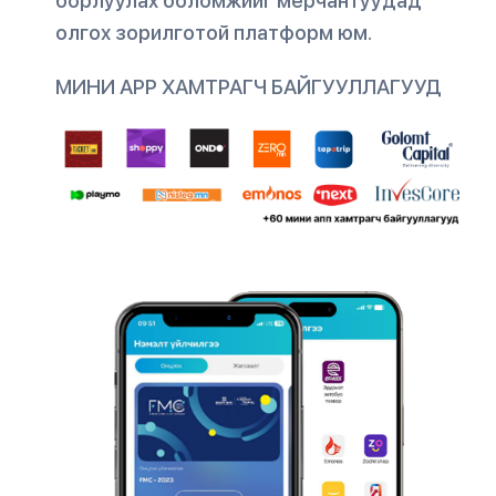
борлуулах боломжийг мерчантуудад
олгох зорилготой платформ юм.
МИНИ АРР ХАМТРАГЧ БАЙГУУЛЛАГУУД