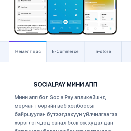
Нэмэлт цэс
E-Commerce
In-store
SOCIALPAY МИНИ АПП
Мини апп бол SocialPay апликейшнд
мерчант өөрийн веб холбоосыг
байршуулан бүтээгдэхүүн үйлчилгээгээ
хэрэглэгчдэд санал болгож худалдан