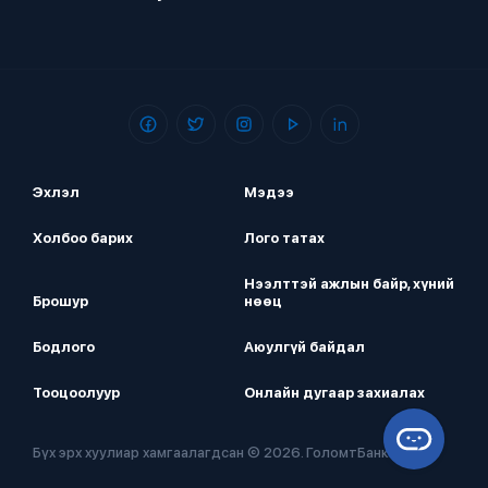
Эхлэл
Мэдээ
Холбоо барих
Лого татах
Нээлттэй ажлын байр, хүний
Брошур
нөөц
Бодлого
Аюулгүй байдал
Тооцоолуур
Онлайн дугаар захиалах
Бүх эрх хуулиар хамгаалагдсан © 2026. ГоломтБанк ХК.