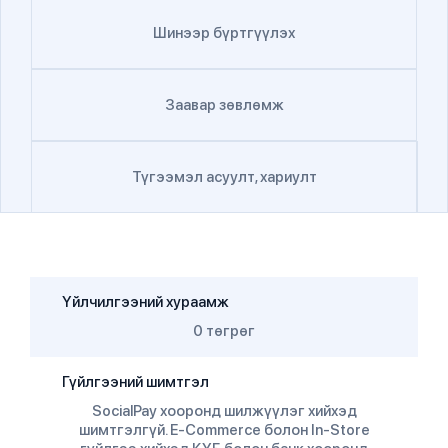
Шинээр бүртгүүлэх
Заавар зөвлөмж
Түгээмэл асуулт, хариулт
Үйлчилгээний хураамж
0 төгрөг
Гүйлгээний шимтгэл
SocialPay хооронд шилжүүлэг хийхэд
шимтгэлгүй. E-Commerce болон In-Store