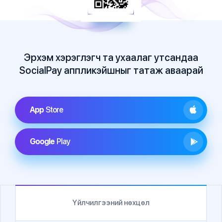
Эрхэм хэрэглэгч та ухаалаг утсандаа
SocialPay аппликэйшныг татаж аваарай
App
Store
Google
Play
Үйлчилгээний нөхцөл