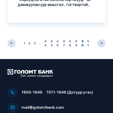
дамжуулан уур амьсгал , тогтвортой
хөгжлийн үйл ажиллагааг бизнесийн
сууриа болгов
4
4
4
4
4
4
5
5
<
1
2
3
…
>
4
5
6
7
8
9
0
1
1800-1646
7011-1646 (Дотуур утас)
mail@golomtbank.com