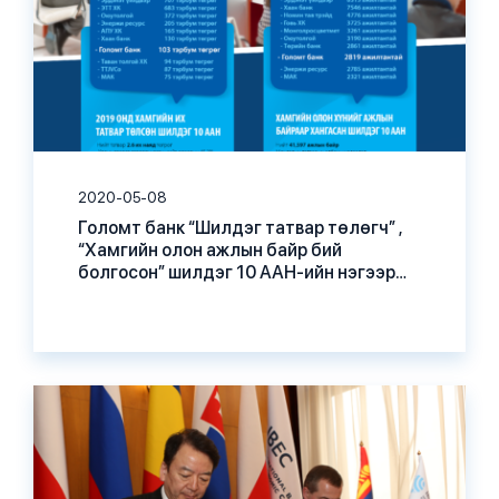
2020-05-08
Голомт банк “Шилдэг татвар төлөгч” ,
“Хамгийн олон ажлын байр бий
болгосон” шилдэг 10 ААН-ийн нэгээр
шалгарлаа