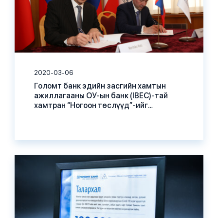
2020-03-06
Голомт банк эдийн засгийн хамтын
ажиллагааны ОУ-ын банк (IBEC)-тай
хамтран “Ногоон төслүүд”-ийг
санхүүжүүлэхээр боллоо