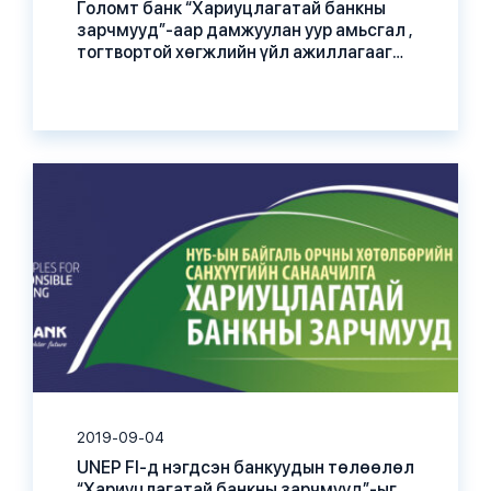
Голомт банк “Хариуцлагатай банкны
зарчмууд”-аар дамжуулан уур амьсгал ,
тогтвортой хөгжлийн үйл ажиллагааг
бизнесийн сууриа болгов
2019-09-04
UNEP FI-д нэгдсэн банкуудын төлөөлөл
“Хариуцлагатай банкны зарчмууд”-ыг