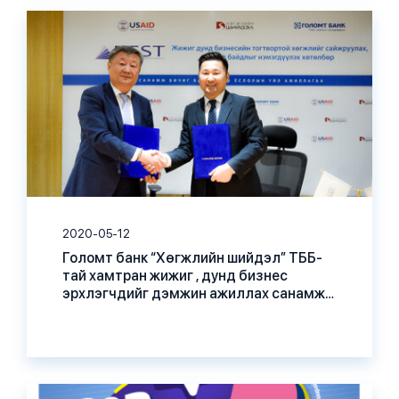
2020-05-12
Голомт банк “Хөгжлийн шийдэл” ТББ-
тай хамтран жижиг , дунд бизнес
эрхлэгчдийг дэмжин ажиллах санамж
бичигт гарын үсэг зурлаа