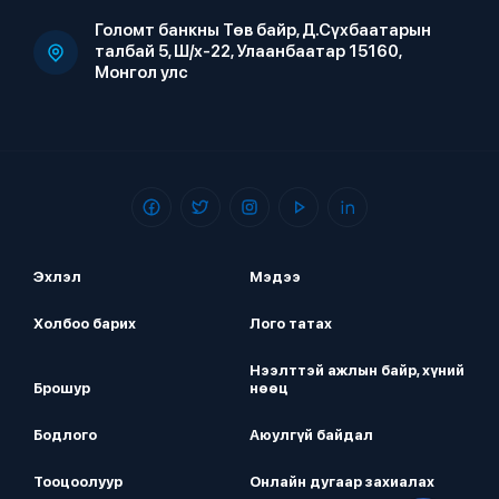
Голомт банкны Төв байр, Д.Сүхбаатарын
талбай 5, Ш/х-22, Улаанбаатар 15160,
Монгол улс
Эхлэл
Мэдээ
Холбоо барих
Лого татах
Нээлттэй ажлын байр, хүний
Брошур
нөөц
Бодлого
Аюулгүй байдал
Тооцоолуур
Онлайн дугаар захиалах