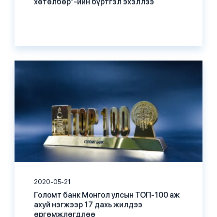
хөтөлбөр”-ийн бүртгэл эхэллээ
2020-05-21
Голомт банк Монгол улсын ТОП-100 аж
ахуй нэгжээр 17 дахь жилдээ
өргөмжлөгдлөө