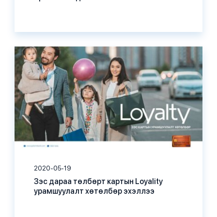
2020-05-19
Зэс дараа төлбөрт картын Loyality
урамшуулалт хөтөлбөр эхэллээ