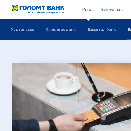
Иргэд
Байгууллага
Хадгаламж
Харилцах данс
Дижитал банк
З