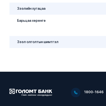
Зээлийн хугацаа
Барьцаа хөрөнгө
Зээл олголтын шимтгэл
1800-1646