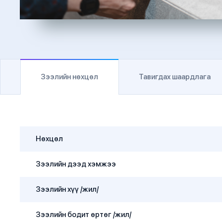
Зээлийн нөхцөл
Тавигдах шаардлага
Нөхцөл
Зээлийн дээд хэмжээ
Зээлийн хүү /жил/
Зээлийн бодит өртөг /жил/