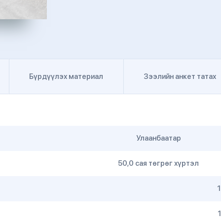
Бүрдүүлэх материал
Зээлийн анкет татах
Улаанбаатар
50,0 сая төгрөг хүртэл
1