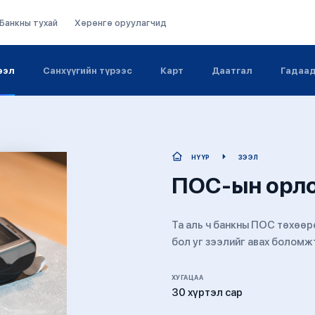
Банкны тухай
Хөрөнгө оруулагчид
ээл
Санхүүгийн түрээс
Карт
Даатгал
Гадаад
НҮҮР
ЗЭЭЛ
ПОС-ын орло
Та аль ч банкны ПОС төхөө
бол уг зээлийг авах боломж
ХУГАЦАА
30 хүртэл сар