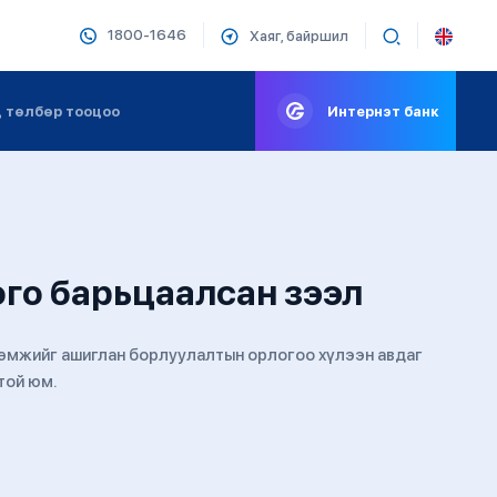
1800-1646
Хаяг, байршил
 төлбөр тооцоо
Интернэт банк
го барьцаалсан зээл
рөмжийг ашиглан борлуулалтын орлогоо хүлээн авдаг
той юм.