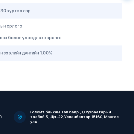
30 хүртэл сар
-ын орлого
лөх болон үл хөдлөх хөрөнгө
н зээлийн дүнгийн 1.00%
Голомт банкны Төв байр, Д.Сүхбаатарын
m
талбай 5, Ш/х-22, Улаанбаатар 15160, Монгол
улс