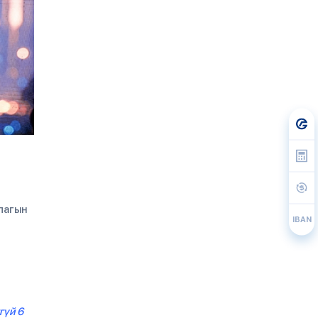
лагын
IBAN
гүй 6