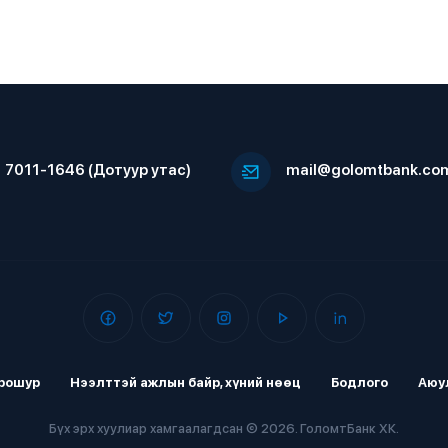
7011-1646 (Дотуур утас)
mail@golomtbank.co
рошур
Нээлттэй ажлын байр, хүний нөөц
Бодлого
Аюу
Бүх эрх хуулиар хамгаалагдсан © 2026. ГоломтБанк ХК.