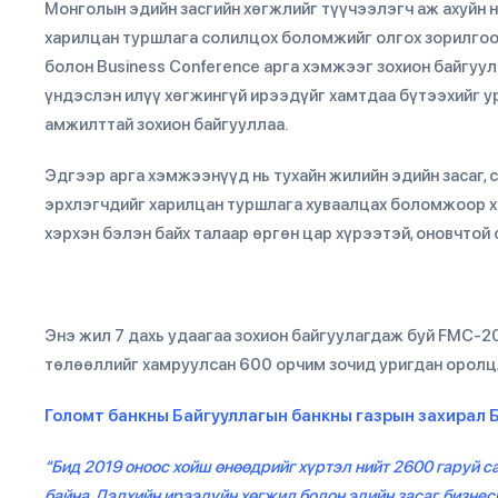
Монголын эдийн засгийн хөгжлийг түүчээлэгч аж ахуйн 
харилцан туршлага солилцох боломжийг олгох зорилгоор 
болон Business Conference арга хэмжээг зохион байгуу
үндэслэн илүү хөгжингүй ирээдүйг хамтдаа бүтээхийг ури
амжилттай зохион байгууллаа.
Эдгээр арга хэмжээнүүд нь тухайн жилийн эдийн засаг, с
эрхлэгчдийг харилцан туршлага хуваалцах боломжоор ха
хэрхэн бэлэн байх талаар өргөн цар хүрээтэй, оновчто
Энэ жил 7 дахь удаагаа зохион байгуулагдаж буй FMC-2
төлөөллийг хамруулсан 600 орчим зочид уригдан оролц
Голомт банкны Байгууллагын банкны газрын захирал 
“Бид 2019 оноос хойш өнөөдрийг хүртэл нийт 2600 гаруй 
байна. Дэлхийн ирээдүйн хөгжил болон эдийн засаг, бизн