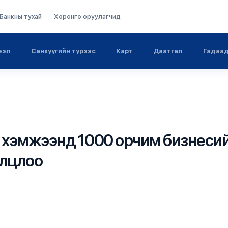
Банкны тухай
Хөрөнгө оруулагчид
ээл
Санхүүгийн түрээс
Карт
Даатгал
Гадаад
га хэмжээнд 1000 орчим бизнеси
олцлоо