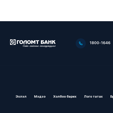
1800-1646
Эхлэл
Мэдээ
Холбоо барих
Лого татах
Б