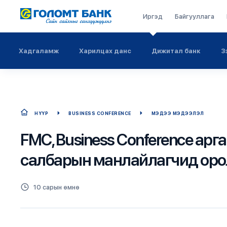
Иргэд
Байгууллага
Хадгаламж
Харилцах данс
Дижитал банк
З
НҮҮР
BUSINESS CONFERENCE
МЭДЭЭ МЭДЭЭЛЭЛ
FMC, Business Conference ар
салбарын манлайлагчид ор
10 сарын өмнө