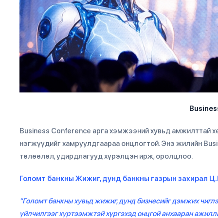
Busines
Business Conference арга хэмжээний хувьд амжилттай х
нэгжүүдийг хамруулдгаараа онцлогтой. Энэ жилийн Busi
төлөөлөл, удирдлагууд хүрэлцэн ирж, оролцлоо.
Голомт банкны Жижиг, дунд банкны газрын захирал Ц
“Голомт банкны хувьд жижиг, дунд бизнесийг дэмжих чиглэ
үйлчилгээг хүртээмжтэй хүргэхэд онцгой анхааран ажиллаж