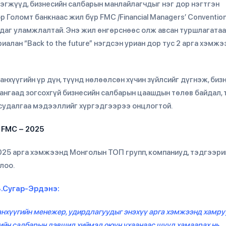
нэгжүүд, бизнесийн салбарын манлайлагчдыг нэг дор нэгтгэн
Голомт банкнаас жил бүр FMC /Financial Managers’ Convention
лдаг уламжлалтай. Энэ жил өнгөрснөөс олж авсан туршлагатаа
алан “Back to the future” нэгдсэн уриан дор тус 2 арга хэмжэ
анхүүгийн үр дүн, түүнд нөлөөлсөн хүчин зүйлсийг дүгнэж, биз
нгаад зогсохгүй бизнесийн салбарын цаашдын төлөв байдал, 
й судалгаа мэдээллийг хүргэдгээрээ онцлогтой.
FMC
– 2025
025 арга хэмжээнд Монголын ТОП групп, компаниуд, тэдгээри
лоо.
Б.Сугар-Эрдэнэ:
санхүүгийн менежер, удирдлагуудыг энэхүү арга хэмжээнд хамр
есийн салбарын дэвшил хиймэл оюун ухаанаас шууд хамаарах нь