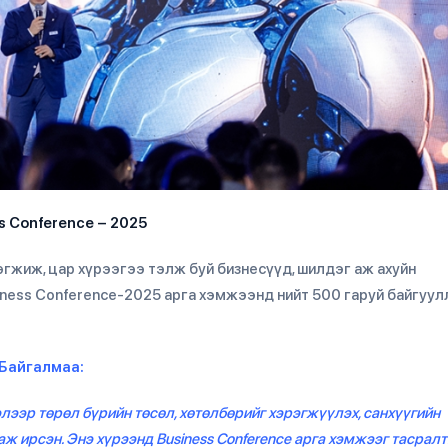
s Conference – 2025
өгжиж, цар хүрээгээ тэлж буй бизнесүүд, шилдэг аж ахуйн
ness Conference-2025 арга хэмжээнд нийт 500 гаруй байгуул
.Байгалмаа:
лээр төрөл бүрийн төсөл, хөтөлбөрийг хэрэгжүүлэх, санхүүгийн
 ирсэн. Энэ хүрээнд Business Conference арга хэмжээг тасралт