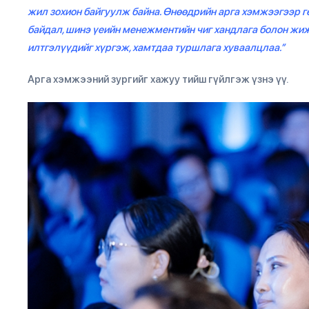
жил зохион байгуулж байна. Өнөөдрийн арга хэмжээгээр г
байдал, шинэ үеийн менежментийн чиг хандлага болон жиж
илтгэлүүдийг хүргэж, хамтдаа туршлага хуваалцлаа.”
Арга хэмжээний зургийг хажуу тийш гүйлгэж үзнэ үү.