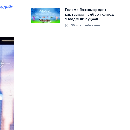
үүдийг
Голомт банкны кредит
картаараа төлбөр төлөөд
“Наадмын” буцаан
олголттой урамшуулалд
29 хоногийн өмнө
хамрагдаарай