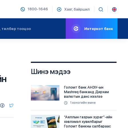
1800-1646
Хаяг, байршил
 төлбөр тооцоо
Интернэт банк
Шинэ мэдээ
йн
Голомт банк АНЭУ-ын
Mashreq банканд Дирхам
валютын данс нээлээ
1 хоногийн өмнө
“Аяллын газрын зураг”-ийн
хэвлэмэл хувилбарыг
Голомт банкны салбараас