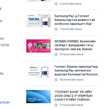
үнэ төлбөргүй авах
3 хоногийн өмнө
боломжтой
/
Samsung Pay-д Голомт
банкны картаа амжилттай
эг
холбосон харилцагч бүр
бэлэгтэй
7 хоногийн өмнө
нес
WOMEN OWNED: Бизнесийн
түүнд
салбарт жендерийн тэгш
оролцоог хангаж, бизнес
эрхлэгч эмэгтэйчүүдийг
14 хоногийн өмнө
дэмжинэ
Голомт банкны харилцагчид
Samsung Pay үйлчилгээг
йн
ашиглах боломжтой боллоо
16 хоногийн өмнө
“ГОЛОМТ БАНК” ХК-ИЙН
2026 ОНЫ 2-Р УЛИРЛЫН
САНХҮҮГИЙН ТАЙЛАН
уулсан
НИЙТЛЭГДЛЭЭ
17 хоногийн өмнө