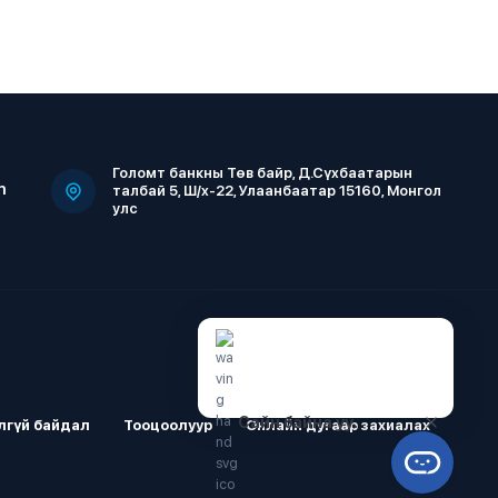
Голомт банкны Төв байр, Д.Сүхбаатарын
m
талбай 5, Ш/х-22, Улаанбаатар 15160, Монгол
улс
Сайн байна уу.
лгүй байдал
Тооцоолуур
Онлайн дугаар захиалах