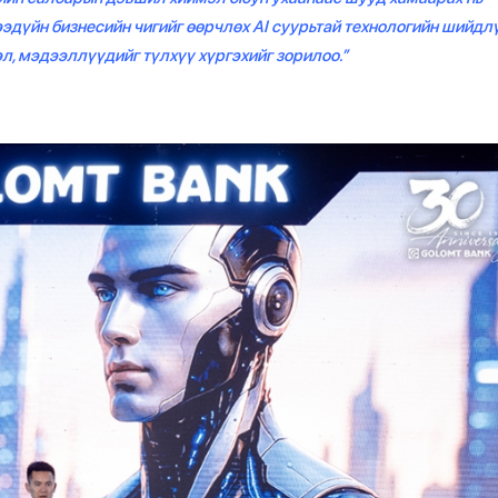
ээдүйн бизнесийн чигийг өөрчлөх AI суурьтай технологийн шийдл
л, мэдээллүүдийг түлхүү хүргэхийг зорилоо.”