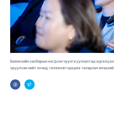
Бизнесийн салбарын нэгдсэн чуулга уулзалтад хүрэлцэн
оруулсан нийт зочид, төлөөлөгчдөдөө талархал илэрхий