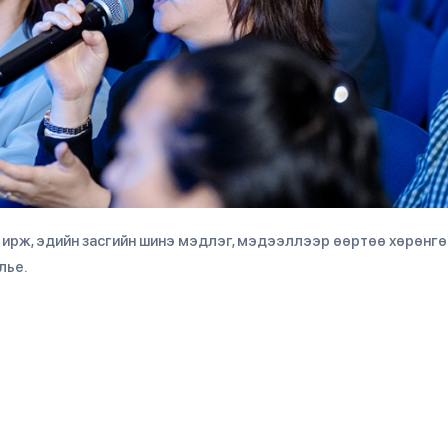
 ирж, эдийн засгийн шинэ мэдлэг, мэдээллээр өөртөө хөрөнгө
лье.