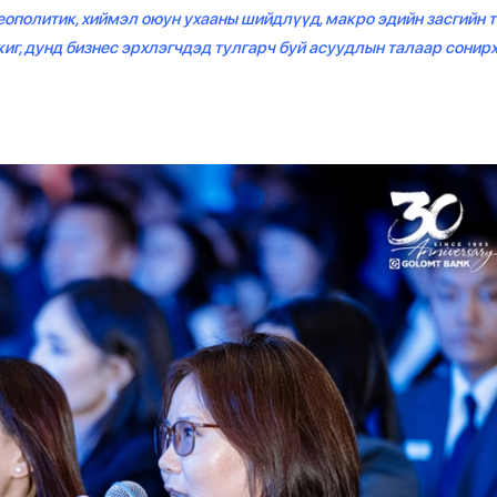
еополитик, хиймэл оюун ухааны шийдлүүд, макро эдийн засгийн 
иг, дунд бизнес эрхлэгчдэд тулгарч буй асуудлын талаар сонир