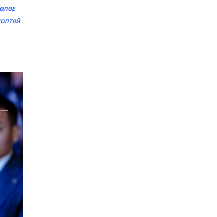
төлөв
холтой