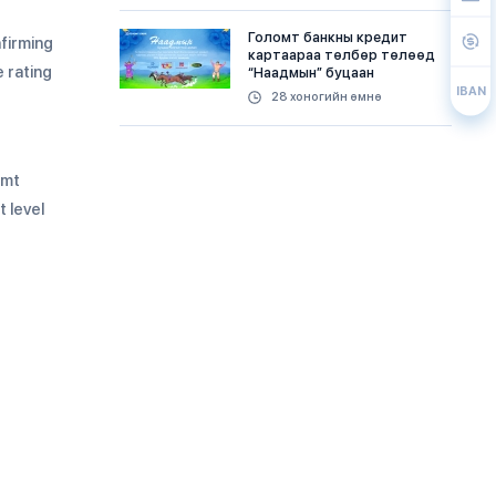
Голомт банкны кредит
nfirming
картаараа төлбөр төлөөд
e rating
“Наадмын” буцаан
олголттой урамшуулалд
IBAN
28 хоногийн өмнө
хамрагдаарай
s
omt
t level