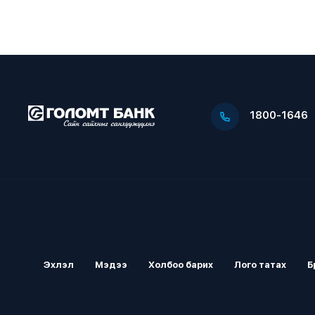
1800-1646
Эхлэл
Мэдээ
Холбоо барих
Лого татах
Б