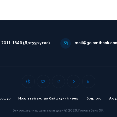
7011-1646 (Дотуур утас)
mail@golomtbank.co
рошур
Нээлттэй ажлын байр, хүний нөөц
Бодлого
Аюу
Бүх эрх хуулиар хамгаалагдсан © 2026. ГоломтБанк ХК.