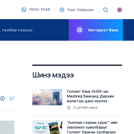
1800-1646
Хаяг, байршил
 төлбөр тооцоо
Интернэт банк
Шинэ мэдээ
Голомт банк АНЭУ-ын
Mashreq банканд Дирхам
валютын данс нээлээ
2 цагийн өмнө
“Аяллын газрын зураг”-ийн
хэвлэмэл хувилбарыг
Голомт банкны салбараас