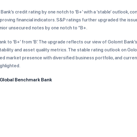
k’s credit rating by one notch to ‘B+’ with a ‘stable’ outlook, co
proving financial indicators. S&P ratings further upgraded the issu
ior unsecured notes by one notch to “B+.
ank to ‘B+’ from ‘B’. The upgrade reflects our view of Golomt Bank’
ability and asset quality metrics. The stable rating outlook on Gol
shed market presence with diversified business portfolio, and curren
ghlighted.
 Global Benchmark Bank