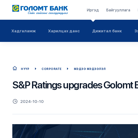
Иргэд
Байгууллага
Хадгаламж
Харилцах данс
Дижитал банк
З
НҮҮР
CORPORATE
МЭДЭЭ МЭДЭЭЛЭЛ
S&P Ratings upgrades Golomt Ban
2024-10-10