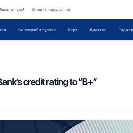
Банкны тухай
Хөрөнгө оруулагчид
ээл
Санхүүгийн түрээс
Карт
Даатгал
Гадаад
k’s credit rating to “B+”