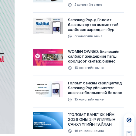
үнэ төлбөргүй авах
2 хоногийн өмнө
боломжтой
Samsung Pay-д Голомт
банкны картаа амжилттай
холбосон харилцагч бүр
бэлэгтэй
6 хоногийн өмнө
WOMEN OWNED: Бизнесийн
салбарт жендерийн тэгш
оролцоог хангаж, бизнес
эрхлэгч эмэгтэйчүүдийг
13 хоногийн өмнө
дэмжинэ
Голомт банкны харилцагчид
Samsung Pay үйлчилгээг
ашиглах боломжтой боллоо
15 хоногийн өмнө
“ГОЛОМТ БАНК” ХК-ИЙН
2026 ОНЫ 2-Р УЛИРЛЫН
САНХҮҮГИЙН ТАЙЛАН
НИЙТЛЭГДЛЭЭ
16 хоногийн өмнө