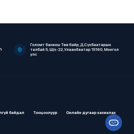
Голомт банкны Төв байр, Д.Сүхбаатарын
m
талбай 5, Ш/х-22, Улаанбаатар 15160, Монгол
улс
лгүй байдал
Тооцоолуур
Онлайн дугаар захиалах