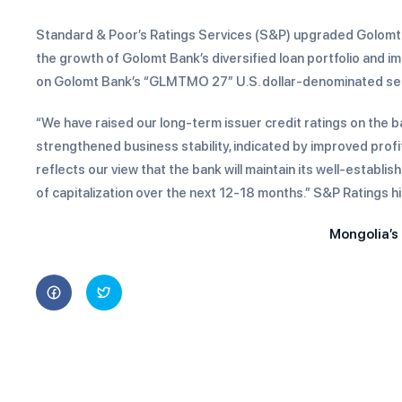
Standard & Poor’s Ratings Services (S&P) upgraded Golomt Ban
the growth of Golomt Bank’s diversified loan portfolio and im
on Golomt Bank’s “GLMTMO 27” U.S. dollar-denominated sen
“We have raised our long-term issuer credit ratings on the b
strengthened business stability, indicated by improved profit
reflects our view that the bank will maintain its well-establi
of capitalization over the next 12-18 months.” S&P Ratings hi
Mongolia’s