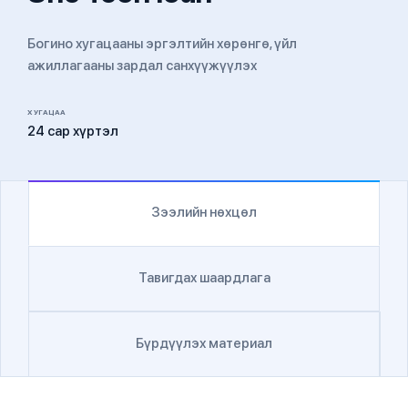
Богино хугацааны эргэлтийн хөрөнгө, үйл
ажиллагааны зардал санхүүжүүлэх
ХУГАЦАА
24 сар хүртэл
Зээлийн нөхцөл
Тавигдах шаардлага
Бүрдүүлэх материал