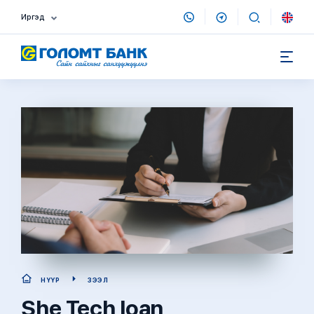
Иргэд
НҮҮР
ЗЭЭЛ
She Tech loan