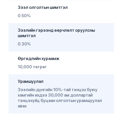
Зээл олголтын шимтгэл
0.50%
Зээлийн гэрээнд өөрчлөлт оруулсны
шимтгэл
0.30%
Өргөдлийн хураамж
10,000 төгрөг
Урамшуулал
Зээлийн дүнгийн 10%-тай тэнцэх буюу
хамгийн ихдээ 30,000 ам доллартай
тэнцэхүйц буцаан олголтын урамшуулал
авах