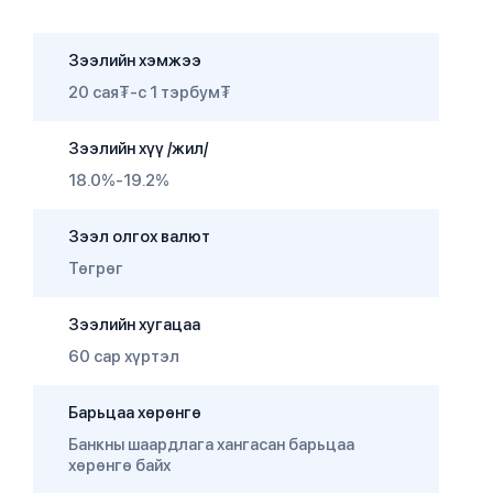
Зээлийн хэмжээ
20 сая₮-с 1 тэрбум₮
Зээлийн хүү /жил/
18.0%-19.2%
Зээл олгох валют
Төгрөг
Зээлийн хугацаа
60 сар хүртэл
Барьцаа хөрөнгө
Банкны шаардлага хангасан барьцаа
хөрөнгө байх