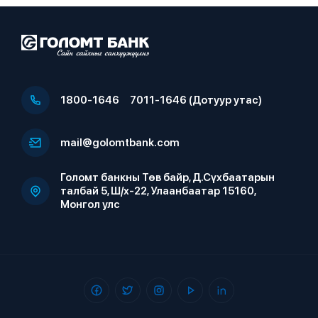
1800-1646
7011-1646 (Дотуур утас)
mail@golomtbank.com
Голомт банкны Төв байр, Д.Сүхбаатарын
талбай 5, Ш/х-22, Улаанбаатар 15160,
Монгол улс