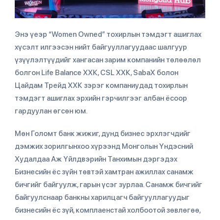
Энэ үеэр “Women Owned” тохирлын тэмдэгт ашиглах
хүсэлт илгээсэн нийт байгууллагуудаас шалгуур
үзүүлэлтүүдийг хангасан зарим компанийн төлөөлөл
болгон Life Balance ХХК, CSL ХХК, SabaX болон
Цайдам Трейд ХХК зэрэг компаниудад тохирлын
тэмдэгт ашиглах эрхийн гэрчилгээг албан ёсоор
гардуулан өгсөн юм.
Мөн Голомт банк жижиг, дунд бизнес эрхлэгчдийг
дэмжих зорилгынхоо хүрээнд Монголын Үндэсний
Худалдаа Аж Үйлдвэрийн Танхимын дэргэдэх
Бизнесийн ёс зүйн төвтэй хамтран ажиллах санамж
бичгийг байгуулж, гарын үсэг зурлаа. Санамж бичгийг
байгуулснаар банкны харилцагч байгууллагуудыг
бизнесийн ёс зүй, комплаенстай холбоотой зөвлөгөө,