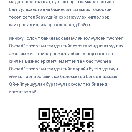
мэдээллээр хангах, сургалт арга хэмжээг зохион
байгуулахаас гадна бизнесийг дэмжих томоохон
төсөл, хөтөлбөрүүдийг хэрэгжүүлэх чиглэлээр
хамтран ажиллахаар төлөвлөөд байна.
Ийнхүү Голомт банкнаас санаачлан эхлүүлсэн “Women
Owned” тохирлын тэмдэгтийг хэрэглээнд нэвтрүүлэх
ажил амжилттай хэрэгжиж, албан ёсоор нээлтээ
хийлээ. Бизнес эрхлэгч эмэгтэй та ч бас “Women
Owned” тохирлын тэмдэгтийг өөрийн бүтээгдэхүүн
үйлчилгээндээ ашиглах боломжтой бөгөөд дараах
QR-ийг уншуулан бүртгүүлэх хүсэлтээ бидэнд
илгээгээрэй.