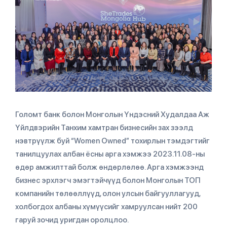
Голомт банк болон Монголын Үндэсний Худалдаа Аж
Үйлдвэрийн Танхим хамтран бизнесийн зах зээлд
нэвтрүүлж буй “Women Owned” тохирлын тэмдэгтийг
танилцуулах албан ёсны арга хэмжээ 2023.11.08-ны
өдөр амжилттай болж өндөрлөлөө. Арга хэмжээнд
бизнес эрхлэгч эмэгтэйчүүд болон Монголын ТОП
компанийн төлөөллүүд, олон улсын байгууллагууд,
холбогдох албаны хүмүүсийг хамруулсан нийт 200
гаруй зочид уригдан оролцлоо.