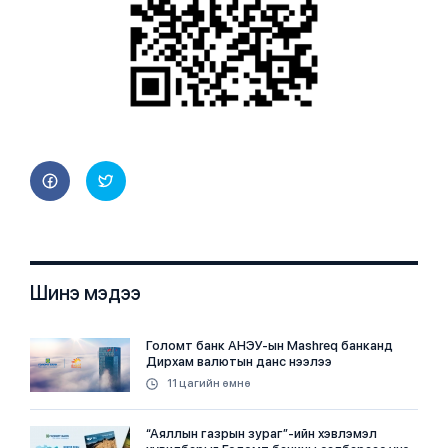
Шинэ мэдээ
Голомт банк АНЭУ-ын Mashreq банканд
Дирхам валютын данс нээлээ
11 цагийн өмнө
“Аяллын газрын зураг”-ийн хэвлэмэл