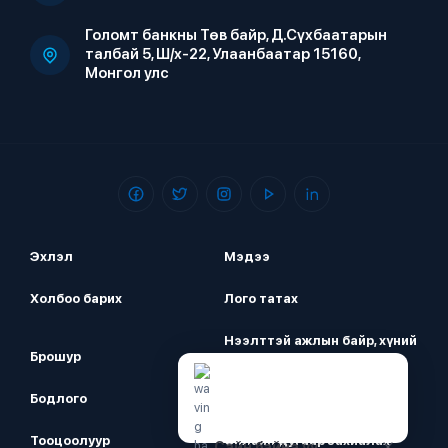
Голомт банкны Төв байр, Д.Сүхбаатарын
талбай 5, Ш/х-22, Улаанбаатар 15160,
Монгол улс
Эхлэл
Мэдээ
Холбоо барих
Лого татах
Нээлттэй ажлын байр, хүний
Брошур
нөөц
Бодлого
Аюулгүй байдал
Тооцоолуур
Онлайн дугаар захиалах
Сайн байна уу.