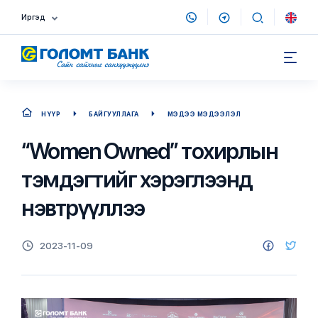
Иргэд
НҮҮР
БАЙГУУЛЛАГА
МЭДЭЭ МЭДЭЭЛЭЛ
“Women Owned” тохирлын
тэмдэгтийг хэрэглээнд
нэвтрүүллээ
2023-11-09