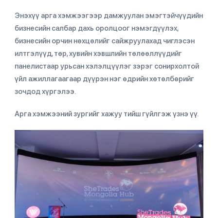
Энэхүү арга хэмжээгээр дамжуулан эмэгтэйчүүдийн
бизнесийн салбар дахь оролцоог нэмэгдүүлэх,
бизнесийн орчин нөхцөлийг сайжруулахад чиглэсэн
илтгэлүүд, төр, хувийн хэвшлийн төлөөллүүдийг
панелистаар урьсан хэлэлцүүлэг зэрэг сонирхолтой
үйл ажиллагаагаар дүүрэн нэг өдрийн хөтөлбөрийг
зочдод хүргэлээ.
Арга хэмжээний зургийг хажуу тийш гүйлгэж үзнэ үү.