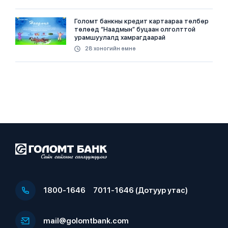
Голомт банкны кредит картаараа төлбөр
төлөөд “Наадмын” буцаан олголттой
урамшуулалд хамрагдаарай
28 хоногийн өмнө
1800-1646
7011-1646 (Дотуур утас)
mail@golomtbank.com