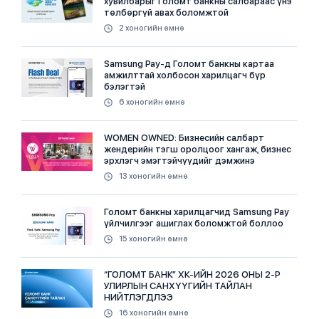
хувилбарыг Голомт банкны салбараас үнэ
төлбөргүй авах боломжтой
2 хоногийн өмнө
Samsung Pay-д Голомт банкны картаа
амжилттай холбосон харилцагч бүр
бэлэгтэй
6 хоногийн өмнө
WOMEN OWNED: Бизнесийн салбарт
жендерийн тэгш оролцоог хангаж, бизнес
эрхлэгч эмэгтэйчүүдийг дэмжинэ
13 хоногийн өмнө
Голомт банкны харилцагчид Samsung Pay
үйлчилгээг ашиглах боломжтой боллоо
15 хоногийн өмнө
“ГОЛОМТ БАНК” ХК-ИЙН 2026 ОНЫ 2-Р
УЛИРЛЫН САНХҮҮГИЙН ТАЙЛАН
НИЙТЛЭГДЛЭЭ
16 хоногийн өмнө