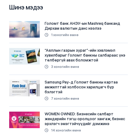
Шинэ мэдээ
Голомт банк АНЭУ-ын Mashreq банканд
Дирхам валютын данс нээлээ
1 хоногийн өмнө
“Аяллын газрын зураг”-ийн хэвлэмэл
хувилбарыг Голомт банкны салбараас үнэ
төлбөргүй авах боломжтой
3 хоногийн өмнө
Samsung Pay-д Голомт банкны картаа
амжилттай холбосон харилцагч бүр
бэлэгтэй
7 хоногийн өмнө
WOMEN OWNED: Бизнесийн салбарт
жендерийн тэгш оролцоог хангаж, бизнес
эрхлэгч эмэгтэйчүүдийг дэмжинэ
14 хоногийн өмнө