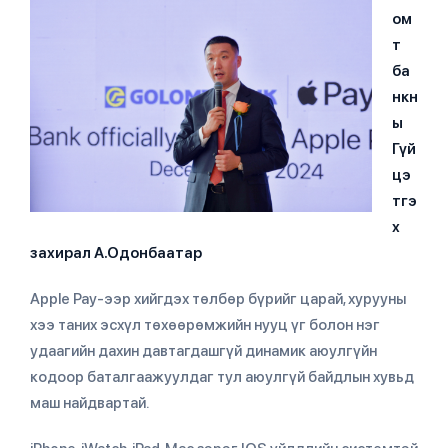
ом
т
ба
нкн
ы
Гүй
цэ
тгэ
х
захирал А.Одонбаатар
Apple Pay-ээр хийгдэх төлбөр бүрийг царай, хурууны
хээ таних эсхүл төхөөрөмжийн нууц үг болон нэг
удаагийн дахин давтагдашгүй динамик аюулгүйн
кодоор баталгаажуулдаг тул аюулгүй байдлын хувьд
маш найдвартай.