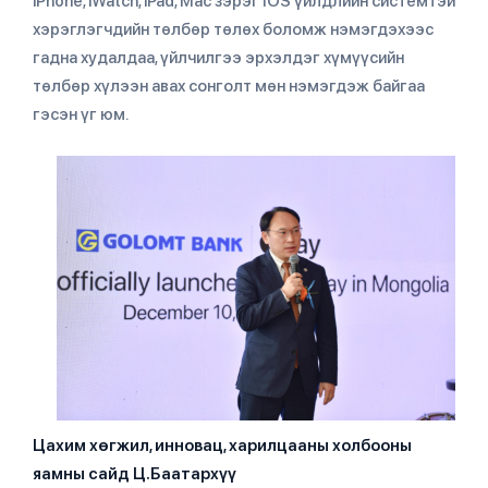
iPhone, iWatch, iPad, Mac зэрэг IOS үйлдлийн системтэй
хэрэглэгчдийн төлбөр төлөх боломж нэмэгдэхээс
гадна худалдаа, үйлчилгээ эрхэлдэг хүмүүсийн
төлбөр хүлээн авах сонголт мөн нэмэгдэж байгаа
гэсэн үг юм.
Цахим хөгжил, инновац, харилцааны холбооны
яамны сайд Ц.Баатархүү