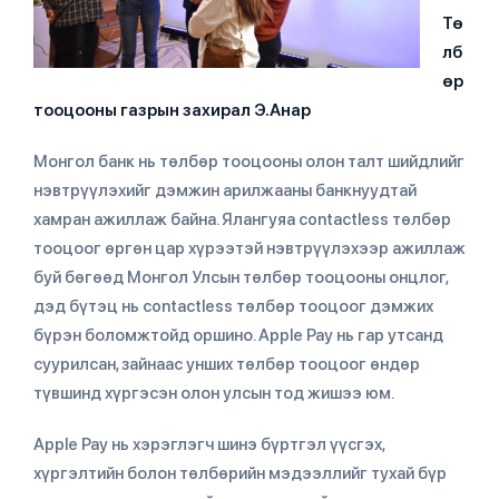
Тө
лб
өр
тооцооны газрын захирал Э.Анар
Монгол банк нь төлбөр тооцооны олон талт шийдлийг
нэвтрүүлэхийг дэмжин арилжааны банкнуудтай
хамран ажиллаж байна. Ялангуяа contactless төлбөр
тооцоог өргөн цар хүрээтэй нэвтрүүлэхээр ажиллаж
буй бөгөөд Монгол Улсын төлбөр тооцооны онцлог,
дэд бүтэц нь contactless төлбөр тооцоог дэмжих
бүрэн боломжтойд оршино. Apple Pay нь гар утсанд
суурилсан, зайнаас унших төлбөр тооцоог өндөр
түвшинд хүргэсэн олон улсын тод жишээ юм.
Apple Pay нь хэрэглэгч шинэ бүртгэл үүсгэх,
хүргэлтийн болон төлбөрийн мэдээллийг тухай бүр