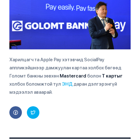
Харилцагч та Apple Pay хэтэвчид SocialPay
аппликэйшнээр дамжуулан картаа холбох бөгөөд
Голомт банкны зөвхөн
Mastercard
болон
Т картыг
холбох боломжтой тул
ЭНД
даран дэлгэрэнгүй
мэдээлэл аваарай.