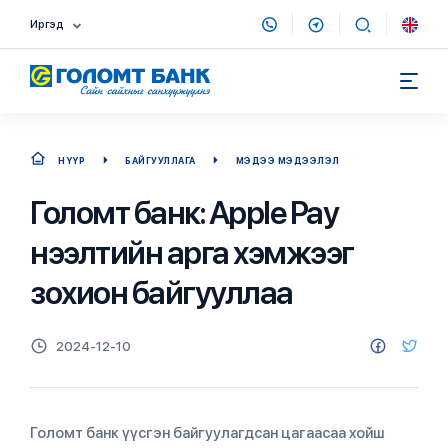
Иргэд
НҮҮР
БАЙГУУЛЛАГА
МЭДЭЭ МЭДЭЭЛЭЛ
Голомт банк: Apple Pay
нээлтийн арга хэмжээг
зохион байгууллаа
2024-12-10
Голомт банк үүсгэн байгуулагдсан цагаасаа хойш