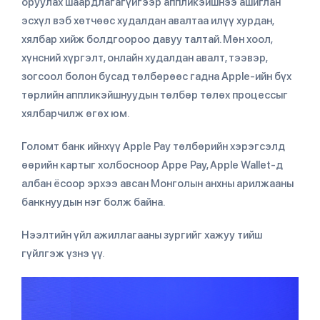
оруулах шаардлагагүйгээр аппликэйшнээ ашиглан
эсхүл вэб хөтчөөс худалдан авалтаа илүү хурдан,
хялбар хийж болдгоороо давуу талтай. Мөн хоол,
хүнсний хүргэлт, онлайн худалдан авалт, тээвэр,
зогсоол болон бусад төлбөрөөс гадна Apple-ийн бүх
төрлийн аппликэйшнуудын төлбөр төлөх процессыг
хялбарчилж өгөх юм.
Голомт банк ийнхүү Apple Pay төлбөрийн хэрэгсэлд
өөрийн картыг холбосноор Appe Pay, Apple Wallet-д
албан ёсоор эрхээ авсан Монголын анхны арилжааны
банкнуудын нэг болж байна.
Нээлтийн үйл ажиллагааны зургийг хажуу тийш
гүйлгэж үзнэ үү.