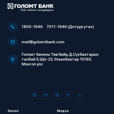
1800-1646
7011-1646 (Дотуур утас)
mail@golomtbank.com
Голомт банкны Төв байр, Д.Сүхбаатарын
талбай 5, Ш/х-22, Улаанбаатар 15160,
Монгол улс
Эхлэл
Мэдээ