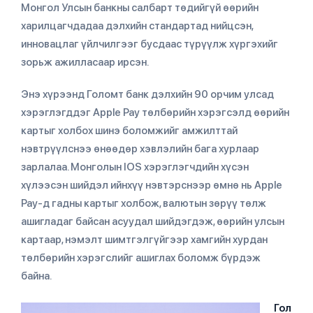
Монгол Улсын банкны салбарт төдийгүй өөрийн
харилцагчдадаа дэлхийн стандартад нийцсэн,
инновацлаг үйлчилгээг бусдаас түрүүлж хүргэхийг
зорьж ажилласаар ирсэн.
Энэ хүрээнд Голомт банк дэлхийн 90 орчим улсад
хэрэглэгддэг Apple Pay төлбөрийн хэрэгсэлд өөрийн
картыг холбох шинэ боломжийг амжилттай
нэвтрүүлснээ өнөөдөр хэвлэлийн бага хурлаар
зарлалаа. Монголын IOS хэрэглэгчдийн хүсэн
хүлээсэн шийдэл ийнхүү нэвтэрснээр өмнө нь Apple
Pay-д гадны картыг холбож, валютын зөрүү төлж
ашигладаг байсан асуудал шийдэгдэж, өөрийн улсын
картаар, нэмэлт шимтгэлгүйгээр хамгийн хурдан
төлбөрийн хэрэгслийг ашиглах боломж бүрдэж
байна.
Гол