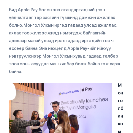
Бид Apple Pay болон энэ стандартад нийцсэн
үйлчилгээг төр засгийн түвшинд дэмжин ажиллах
болно. Монгол Улсын иргэд гадаад улсад ажиллах,
аялах тоо жилээс жилд нэмэгдэж байгаагийн
адилаар манай улсад ирэх гадаад иргэдийн тоо ч
өссөөр байна. Энэ нөхцөлд Apple Pay-ийг ийнхүү
нэвтрүүлснээр Монгол Улсын хувьд гадаад төлбөр
тооцооны асуудал маш хялбар болж байна гэж харж
байна.
М
он
го
лб
ан
кн
ы