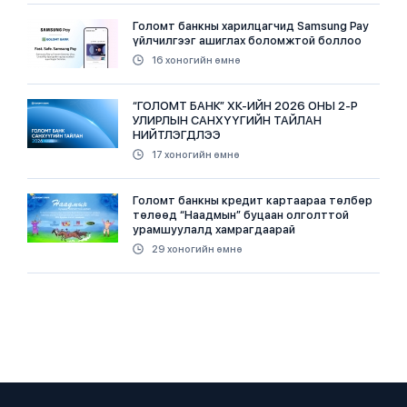
Голомт банкны харилцагчид Samsung Pay
үйлчилгээг ашиглах боломжтой боллоо
16 хоногийн өмнө
“ГОЛОМТ БАНК” ХК-ИЙН 2026 ОНЫ 2-Р
УЛИРЛЫН САНХҮҮГИЙН ТАЙЛАН
НИЙТЛЭГДЛЭЭ
17 хоногийн өмнө
Голомт банкны кредит картаараа төлбөр
төлөөд “Наадмын” буцаан олголттой
урамшуулалд хамрагдаарай
29 хоногийн өмнө