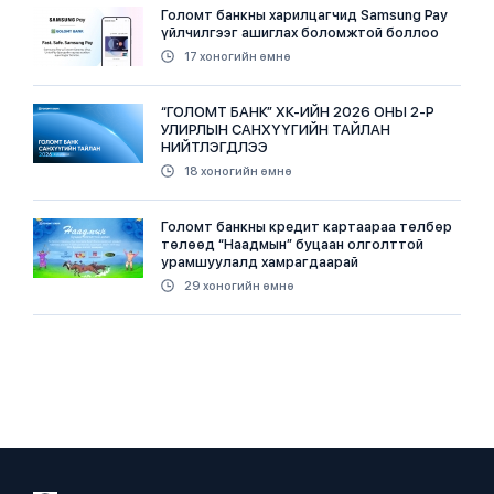
Голомт банкны харилцагчид Samsung Pay
үйлчилгээг ашиглах боломжтой боллоо
17 хоногийн өмнө
“ГОЛОМТ БАНК” ХК-ИЙН 2026 ОНЫ 2-Р
УЛИРЛЫН САНХҮҮГИЙН ТАЙЛАН
НИЙТЛЭГДЛЭЭ
18 хоногийн өмнө
Голомт банкны кредит картаараа төлбөр
төлөөд “Наадмын” буцаан олголттой
урамшуулалд хамрагдаарай
29 хоногийн өмнө