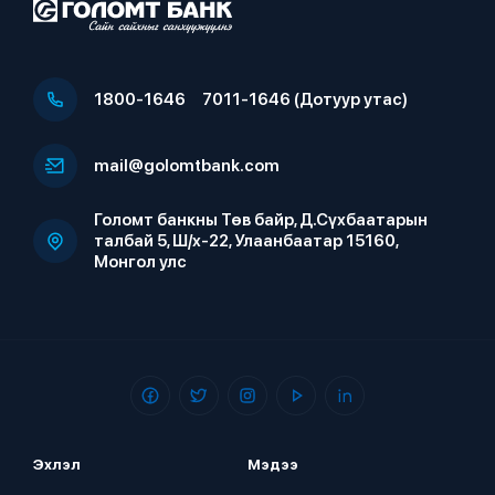
1800-1646
7011-1646 (Дотуур утас)
mail@golomtbank.com
Голомт банкны Төв байр, Д.Сүхбаатарын
талбай 5, Ш/х-22, Улаанбаатар 15160,
Монгол улс
Эхлэл
Мэдээ