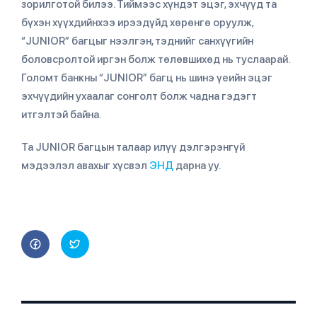
зорилготой билээ. Тиймээс хүндэт эцэг, эхчүүд та
бүхэн хүүхдийнхээ ирээдүйд хөрөнгө оруулж,
“JUNIOR” багцыг нээлгэн, тэднийг санхүүгийн
боловсролтой иргэн болж төлөвшихөд нь туслаарай.
Голомт банкны “JUNIOR” багц нь шинэ үеийн эцэг
эхчүүдийн ухаалаг сонголт болж чадна гэдэгт
итгэлтэй байна.
Та JUNIOR багцын талаар илүү дэлгэрэнгүй
мэдээлэл авахыг хүсвэл
ЭНД
дарна уу.