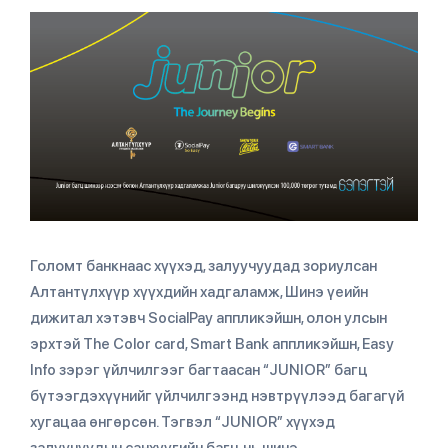
Голомт банкнаас хүүхэд, залуучуудад зориулсан
Алтантүлхүүр хүүхдийн хадгаламж, Шинэ үеийн
дижитал хэтэвч SocialPay аппликэйшн, олон улсын
эрхтэй The Color card, Smart Bank аппликэйшн, Easy
Info зэрэг үйлчилгээг багтаасан “JUNIOR” багц
бүтээгдэхүүнийг үйлчилгээнд нэвтрүүлээд багагүй
хугацаа өнгөрсөн. Тэгвэл “JUNIOR” хүүхэд
залуучуудын санхүүгийн багц нь шинэ