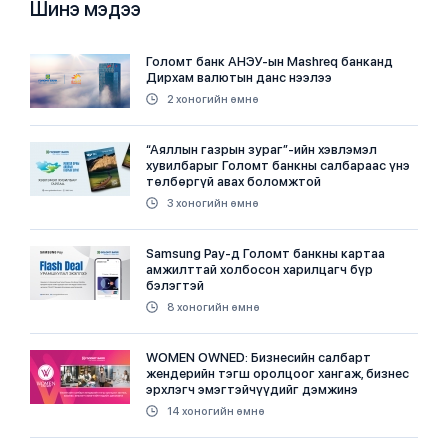
Шинэ мэдээ
Голомт банк АНЭУ-ын Mashreq банканд
Дирхам валютын данс нээлээ
2 хоногийн өмнө
“Аяллын газрын зураг”-ийн хэвлэмэл
хувилбарыг Голомт банкны салбараас үнэ
төлбөргүй авах боломжтой
3 хоногийн өмнө
Samsung Pay-д Голомт банкны картаа
амжилттай холбосон харилцагч бүр
бэлэгтэй
8 хоногийн өмнө
WOMEN OWNED: Бизнесийн салбарт
жендерийн тэгш оролцоог хангаж, бизнес
эрхлэгч эмэгтэйчүүдийг дэмжинэ
14 хоногийн өмнө