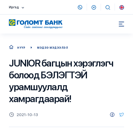
Иргэд
НҮҮР
МЭДЭЭ МЭДЭЭЛЭЛ
JUNIOR багцын хэрэглэгч
болоод БЭЛЭГТЭЙ
урамшуулалд
хамрагдаарай!
2021-10-13