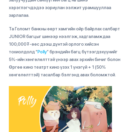
хэрэглэгчдэдээ зориулан ээлжит урамшууллаа
зарлалаа.
Та Голомт банкны өөрт хамгийн ойр байрлах салбарт
JUNIOR багцыг шинээр нээлгэж, хадгаламждаа
100,000₮-өөс дээш дүнтэй орлого хийсэн
тохиолдолд “
Polly
” брэндийн багц бүтээгдэхүүнийг
5%-ийн хөнгөлөлттэй үнээр авах эрхийн бичиг болон
Өргөө кино театрт кино үзэх 1 үнэгүй + 1 (50%
хөнгөлөлттэй) тасалбар бэлгэнд авах боломжтой.