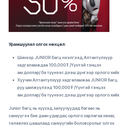
Урамшуулал олгох нөхцөл:
Шинээр JUNIOR багц нээлгээд, Алтантүлхүүр
хадгаламждаа 100,000₮ /Үүнтэй тэнцэх
ам.доллар/ ба түүнээс дээш дүнгээр орлого хийх
Хуучин Алтантүлхүүр хадгаламжаа JUNIOR багц
руу шилжүүлээд 100,000₮ /Үүнтэй тэнцэх
ам.доллар/ ба түүнээс дээш дүнгээр орлого хийх
Junior багц нь хүүхэд, залуучуудад багаас нь
санхүүгээ бие даан удирдах, орлого зарлагаа хянах,
төлөвлөх цаашлаад санхүүгийн боловсролыг олгох